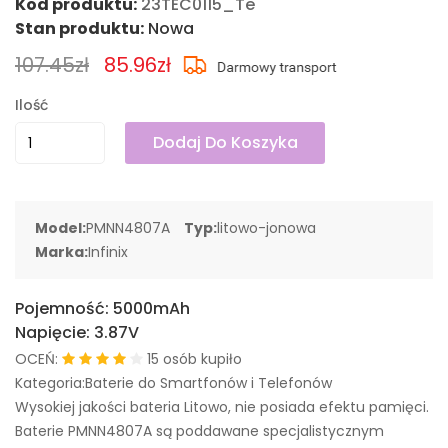
Kod produktu:
23TEC0115_Te
Stan produktu:
Nowa
107.45zł
85.96zł
Ilość
Dodaj Do Koszyka
Model:
PMNN4807A
Typ:
litowo-jonowa
Marka:
Infinix
Pojemność:
5000mAh
Napięcie:
3.87V
OCEŃ:
15 osób kupiło
Kategoria:Baterie do Smartfonów i Telefonów
Wysokiej jakości bateria Litowo, nie posiada efektu pamięci.
Baterie PMNN4807A są poddawane specjalistycznym