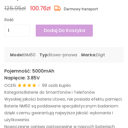
125.95zł
100.76zł
Ilość
Dodaj Do Koszyka
Model:
NM50
Typ:
litowo-jonowa
Marka:
Digit
Pojemność:
5000mAh
Napięcie:
3.85V
OCEŃ:
99 osób kupiło
Kategoria:Baterie do Smartfonów i Telefonów
Wysokiej jakości bateria Litowo, nie posiada efektu pamięci.
Baterie NM50 są poddawane specjalistycznym badaniom
dzięki czemu gwarantują najwyższa jakość wykonania i
użytkowania.
Nowoczesne ogniwa zastosowane w naszych bateriach