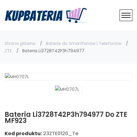
Strona główna
Baterie do Smartfonów i Telefonów
ZTE
Bateria Li3728T42P3h794977
Bateria Li3728T42P3h794977 Do ZTE
MF923
Kod produktu:
23ZTE0120_Te