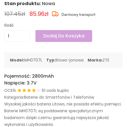
Stan produktu:
Nowa
107.45zł
85.96zł
Ilość
Dodaj Do Koszyka
Model:
MH0707L
Typ:
litowo-jonowa
Marka:
ZTE
Pojemność:
2800mAh
Napięcie:
3.7V
OCEŃ:
61 osób kupiło
Kategoria:Baterie do Smartfonów i Telefonów
Wysokiej jakości bateria Litowo, nie posiada efektu pamięci.
Baterie MH0707L są poddawane specjalistycznym
badaniom dzięki czemu gwarantują najwyższa jakość
wykonania i użytkowania.