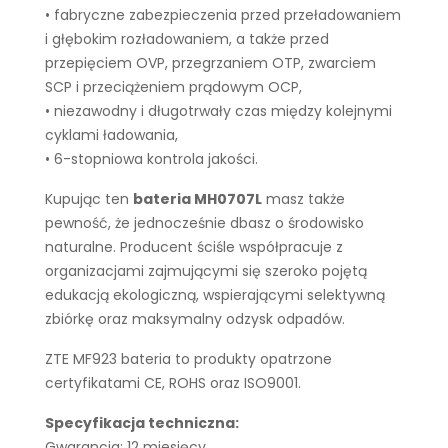
• fabryczne zabezpieczenia przed przeładowaniem
i głębokim rozładowaniem, a także przed
przepięciem OVP, przegrzaniem OTP, zwarciem
SCP i przeciążeniem prądowym OCP,
• niezawodny i długotrwały czas między kolejnymi
cyklami ładowania,
• 6-stopniowa kontrola jakości.
Kupując ten
bateria MH0707L
masz także
pewność, że jednocześnie dbasz o środowisko
naturalne. Producent ściśle współpracuje z
organizacjami zajmującymi się szeroko pojętą
edukacją ekologiczną, wspierającymi selektywną
zbiórkę oraz maksymalny odzysk odpadów.
ZTE MF923 bateria to produkty opatrzone
certyfikatami CE, ROHS oraz ISO9001.
Specyfikacja techniczna:
Gwarancja: 12 miesięcy