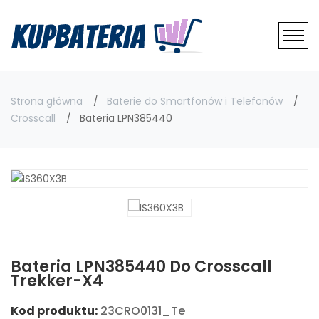
Strona główna
Baterie do Smartfonów i Telefonów
Crosscall
Bateria LPN385440
Bateria LPN385440 Do Crosscall
Trekker-X4
Kod produktu:
23CRO0131_Te