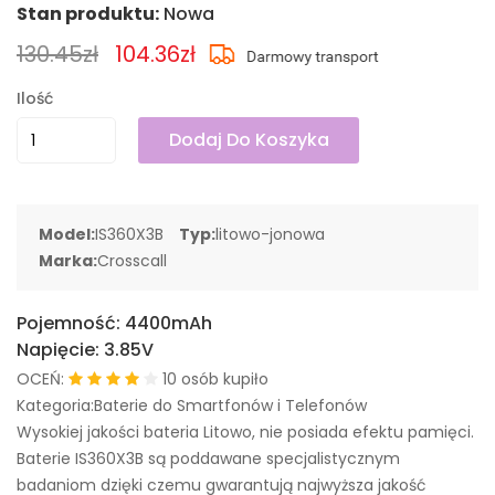
Stan produktu:
Nowa
130.45zł
104.36zł
Ilość
Dodaj Do Koszyka
Model:
IS360X3B
Typ:
litowo-jonowa
Marka:
Crosscall
Pojemność:
4400mAh
Napięcie:
3.85V
OCEŃ:
10 osób kupiło
Kategoria:Baterie do Smartfonów i Telefonów
Wysokiej jakości bateria Litowo, nie posiada efektu pamięci.
Baterie IS360X3B są poddawane specjalistycznym
badaniom dzięki czemu gwarantują najwyższa jakość