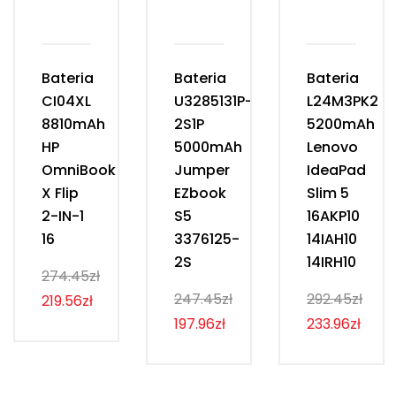
Bateria
Bateria
Bateria
CI04XL
U3285131P-
L24M3PK2
8810mAh
2S1P
5200mAh
HP
5000mAh
Lenovo
OmniBook
Jumper
IdeaPad
X Flip
EZbook
Slim 5
2-IN-1
S5
16AKP10
16
3376125-
14IAH10
2S
14IRH10
274.45zł
247.45zł
292.45zł
219.56zł
197.96zł
233.96zł