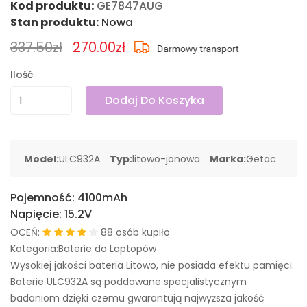
Kod produktu:
GE7847AUG
Stan produktu:
Nowa
337.50zł
270.00zł
Ilość
Dodaj Do Koszyka
Model:
ULC932A
Typ:
litowo-jonowa
Marka:
Getac
Pojemność:
4100mAh
Napięcie:
15.2V
OCEŃ:
88 osób kupiło
Kategoria:Baterie do Laptopów
Wysokiej jakości bateria Litowo, nie posiada efektu pamięci.
Baterie ULC932A są poddawane specjalistycznym
badaniom dzięki czemu gwarantują najwyższa jakość