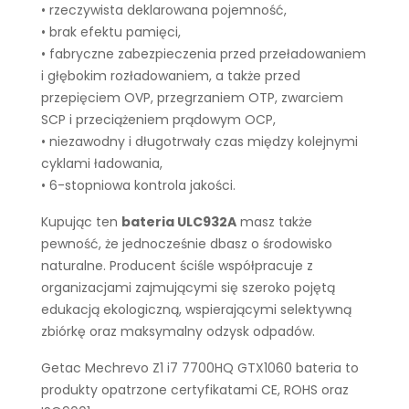
• rzeczywista deklarowana pojemność,
• brak efektu pamięci,
• fabryczne zabezpieczenia przed przeładowaniem
i głębokim rozładowaniem, a także przed
przepięciem OVP, przegrzaniem OTP, zwarciem
SCP i przeciążeniem prądowym OCP,
• niezawodny i długotrwały czas między kolejnymi
cyklami ładowania,
• 6-stopniowa kontrola jakości.
Kupując ten
bateria ULC932A
masz także
pewność, że jednocześnie dbasz o środowisko
naturalne. Producent ściśle współpracuje z
organizacjami zajmującymi się szeroko pojętą
edukacją ekologiczną, wspierającymi selektywną
zbiórkę oraz maksymalny odzysk odpadów.
Getac Mechrevo Z1 i7 7700HQ GTX1060 bateria to
produkty opatrzone certyfikatami CE, ROHS oraz