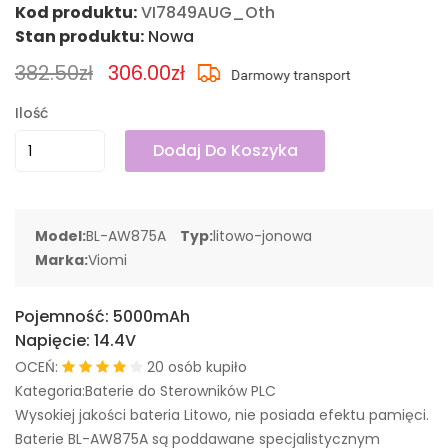
Kod produktu:
VI7849AUG_Oth
Stan produktu:
Nowa
382.50zł
306.00zł
Ilość
Dodaj Do Koszyka
Model:
BL-AW875A
Typ:
litowo-jonowa
Marka:
Viomi
Pojemność:
5000mAh
Napięcie:
14.4V
OCEŃ:
20 osób kupiło
Kategoria:Baterie do Sterowników PLC
Wysokiej jakości bateria Litowo, nie posiada efektu pamięci.
Baterie BL-AW875A są poddawane specjalistycznym