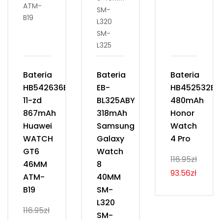
Bateria
Bateria
Bateria
HB542636EXW-
EB-
HB452532E
11-zd
BL325ABY
480mAh
867mAh
318mAh
Honor
Huawei
Samsung
Watch
WATCH
Galaxy
4 Pro
GT6
Watch
116.95zł
46MM
8
93.56zł
ATM-
40MM
B19
SM-
L320
116.95zł
SM-