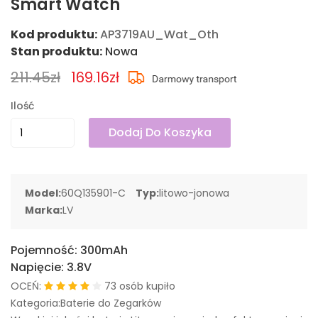
Smart Watch
Kod produktu:
AP3719AU_Wat_Oth
Stan produktu:
Nowa
211.45zł
169.16zł
Ilość
Dodaj Do Koszyka
Model:
60Q135901-C
Typ:
litowo-jonowa
Marka:
LV
Pojemność:
300mAh
Napięcie:
3.8V
OCEŃ:
73 osób kupiło
Kategoria:Baterie do Zegarków