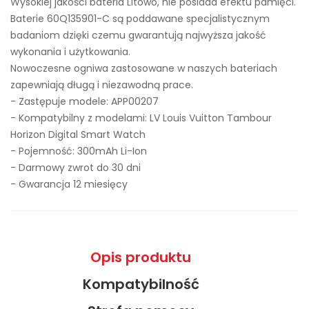
Wysokiej jakości bateria Litowo, nie posiada efektu pamięci.
Baterie 60Q135901-C są poddawane specjalistycznym
badaniom dzięki czemu gwarantują najwyższa jakość
wykonania i użytkowania.
Nowoczesne ogniwa zastosowane w naszych bateriach
zapewniają długą i niezawodną prace.
- Zastępuje modele:
APP00207
- Kompatybilny z modelami: LV Louis Vuitton Tambour
Horizon Digital Smart Watch
- Pojemność: 300mAh Li-Ion
- Darmowy zwrot do 30 dni
- Gwarancja 12 miesięcy
Opis produktu
Kompatybilność