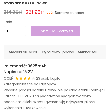
Stan produktu:
Nowa
314.95zł
251.96zł
Ilość
Dodaj Do Koszyka
Model:
FNB-V132LI
Typ:
litowo-jonowa
Marka:
Dell
Pojemność:
3625mAh
Napięcie:
15.2V
OCEŃ:
23 osób kupiło
Kategoria:Baterie do Laptopów
Wysokiej jakości bateria Litowo, nie posiada efektu pamięci.
Baterie FNB-V132LI są poddawane specjalistycznym
badaniom dzięki czemu gwarantują najwyższa jakość
wykonania i użytkowania.