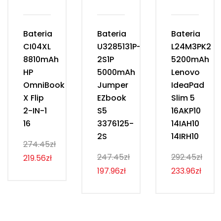
Bateria
Bateria
Bateria
CI04XL
U3285131P-
L24M3PK2
8810mAh
2S1P
5200mAh
HP
5000mAh
Lenovo
OmniBook
Jumper
IdeaPad
X Flip
EZbook
Slim 5
2-IN-1
S5
16AKP10
16
3376125-
14IAH10
2S
14IRH10
274.45zł
247.45zł
292.45zł
219.56zł
197.96zł
233.96zł