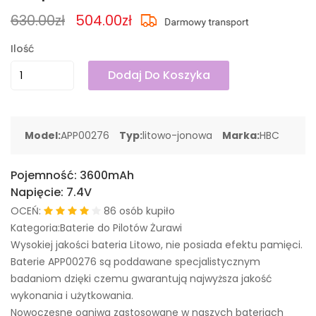
630.00zł
504.00zł
Ilość
Dodaj Do Koszyka
Model:
APP00276
Typ:
litowo-jonowa
Marka:
HBC
Pojemność:
3600mAh
Napięcie:
7.4V
OCEŃ:
86 osób kupiło
Kategoria:Baterie do Pilotów Żurawi
Wysokiej jakości bateria Litowo, nie posiada efektu pamięci.
Baterie APP00276 są poddawane specjalistycznym
badaniom dzięki czemu gwarantują najwyższa jakość
wykonania i użytkowania.
Nowoczesne ogniwa zastosowane w naszych bateriach