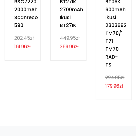
RSC7220
BT27IK
BT06K
2000mAh
2700mAh
600mAh
Scanreco
Ikusi
Ikusi
590
BT27IK
2303692
TM70/1
202.45zł
449.95zł
T71
161.96zł
359.96zł
TM70
RAD-
TS
224.95zł
179.96zł