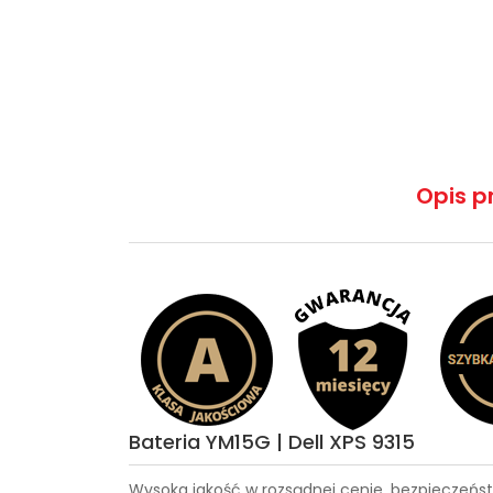
Opis p
Bateria YM15G | Dell XPS 9315
Wysoka jakość w rozsądnej cenie, bezpieczeńst