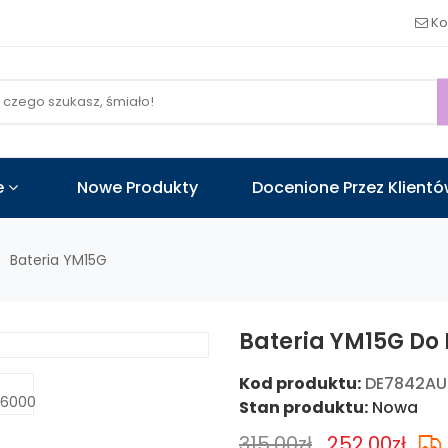
!
Ko
e
Nowe Produkty
Docenione Przez Klient
Bateria YM15G
Bateria YM15G Do 
Kod produktu:
DE7842A
Stan produktu:
Nowa
315.00zł
252.00zł