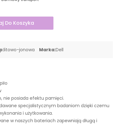
j Do Koszyka
p:
litowo-jonowa
Marka:
Dell
piło
w
o, nie posiada efektu pamięci.
ddawane specjalistycznym badaniom dzięki czemu
wykonania i użytkowania.
ne w naszych bateriach zapewniają długą i