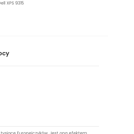
ell XPS 9315
ocy
uż tysiące Europejczyków. Jest ona efektem