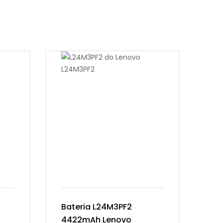
Bateria L24M3PF2
Ba
4422mAh Lenovo
54