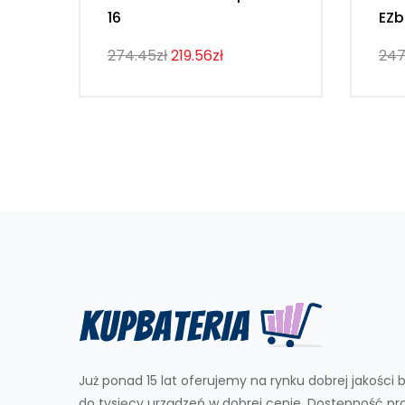
16
EZb
274.45zł
219.56zł
247
Już ponad 15 lat oferujemy na rynku dobrej jakości b
do tysięcy urządzeń w dobrej cenie. Dostępność p