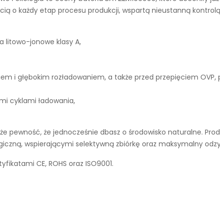
ą o każdy etap procesu produkcji, wspartą nieustanną kontrolą
a litowo-jonowe klasy A,
iem i głębokim rozładowaniem, a także przed przepięciem OVP,
ymi cyklami ładowania,
e pewność, że jednocześnie dbasz o środowisko naturalne. Prod
ogiczną, wspierającymi selektywną zbiórkę oraz maksymalny odz
tyfikatami CE, ROHS oraz ISO9001.