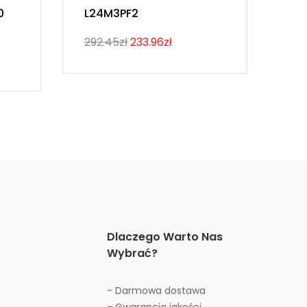
0
L24M3PF2
Th
292.45zł
233.96zł
274
Dlaczego Warto Nas
Wybrać?
- Darmowa dostawa