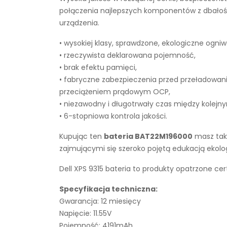
połączenia najlepszych komponentów z dbałości
urządzenia.
• wysokiej klasy, sprawdzone, ekologiczne ogniw
• rzeczywista deklarowana pojemność,
• brak efektu pamięci,
• fabryczne zabezpieczenia przed przeładowan
przeciążeniem prądowym OCP,
• niezawodny i długotrwały czas między kolejn
• 6-stopniowa kontrola jakości.
Kupując ten
bateria BAT22M196000
masz takż
zajmującymi się szeroko pojętą edukacją ekol
Dell XPS 9315 bateria to produkty opatrzone cer
Specyfikacja techniczna:
Gwarancja: 12 miesięcy
Napięcie: 11.55V
Pojemność: 4191mAh