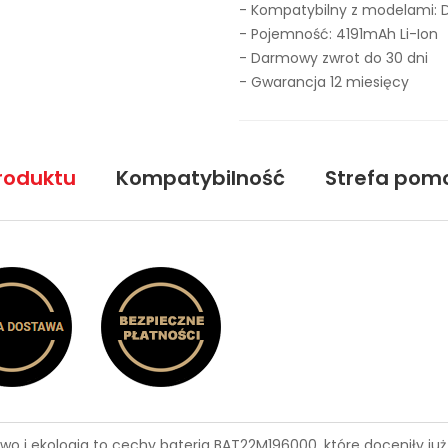
- Kompatybilny z modelami: D
- Pojemność: 4191mAh Li-Ion
- Darmowy zwrot do 30 dni
- Gwarancja 12 miesięcy
roduktu
Kompatybilność
Strefa pom
wo i ekologia to cechy
bateria BAT22M196000
, które doceniły j