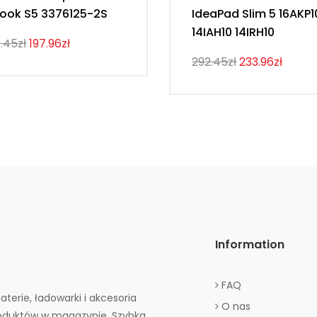
ook S5 3376125-2S
IdeaPad Slim 5 16AKP1
14IAH10 14IRH10
.45zł
197.96zł
292.45zł
233.96zł
Information
FAQ
aterie, ładowarki i akcesoria
O nas
roduktów w magazynie. Szybka