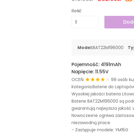
Ilość
Doda
Model:
BAT22M196000
Ty
Pojemność:
4191mAh
Napięcie:
11.55V
OCEŃ:
99 osób ku
Kategoria:Baterie do Laptopó
Wysokiej jakości bateria Litow
Baterie BAT22M196000 są po
gwarantują najwyższa jakość 
Nowoczesne ogniwa zastosowa
niezawodną prace.
- Zastępuje modele:
YM15G