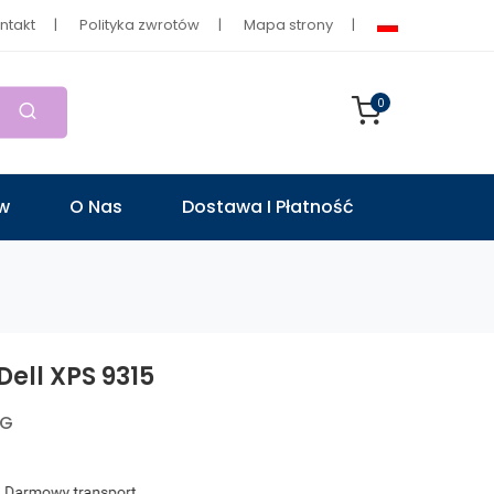
ntakt
Polityka zwrotów
Mapa strony
0
ów
O Nas
Dostawa I Płatność
Dell XPS 9315
UG