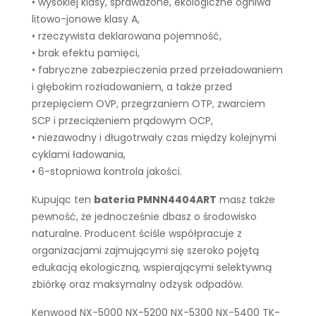
• wysokiej klasy, sprawdzone, ekologiczne ogniwa
litowo-jonowe klasy A,
• rzeczywista deklarowana pojemność,
• brak efektu pamięci,
• fabryczne zabezpieczenia przed przeładowaniem
i głębokim rozładowaniem, a także przed
przepięciem OVP, przegrzaniem OTP, zwarciem
SCP i przeciążeniem prądowym OCP,
• niezawodny i długotrwały czas między kolejnymi
cyklami ładowania,
• 6-stopniowa kontrola jakości.
Kupując ten
bateria PMNN4404ART
masz także
pewność, że jednocześnie dbasz o środowisko
naturalne. Producent ściśle współpracuje z
organizacjami zajmującymi się szeroko pojętą
edukacją ekologiczną, wspierającymi selektywną
zbiórkę oraz maksymalny odzysk odpadów.
Kenwood NX-5000 NX-5200 NX-5300 NX-5400 TK-