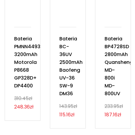
Bateria
Bateria
Bateria
PMNN4493D
BC-
BP4728SD
3200mAh
36UV
2800mAh
Motorola
2500mAh
Quansheng
P8668
Baofeng
MD-
GP328D+
UV-36
800i
DP4400
SW-9
MD-
DM36
800UV
310.45zł
143.95zł
233.95zł
248.36zł
115.16zł
187.16zł