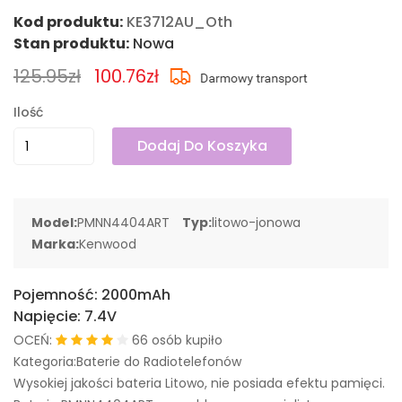
Kod produktu:
KE3712AU_Oth
Stan produktu:
Nowa
125.95zł
100.76zł
Ilość
Dodaj Do Koszyka
Model:
PMNN4404ART
Typ:
litowo-jonowa
Marka:
Kenwood
Pojemność:
2000mAh
Napięcie:
7.4V
OCEŃ:
66 osób kupiło
Kategoria:Baterie do Radiotelefonów
Wysokiej jakości bateria Litowo, nie posiada efektu pamięci.