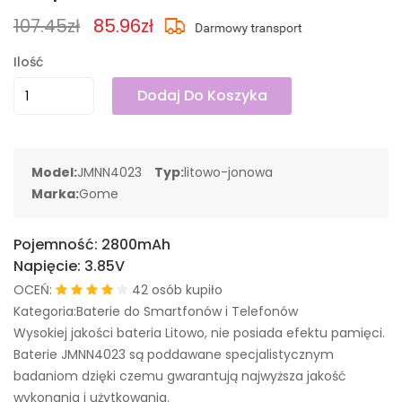
107.45zł
85.96zł
Ilość
Dodaj Do Koszyka
Model:
JMNN4023
Typ:
litowo-jonowa
Marka:
Gome
Pojemność:
2800mAh
Napięcie:
3.85V
OCEŃ:
42 osób kupiło
Kategoria:Baterie do Smartfonów i Telefonów
Wysokiej jakości bateria Litowo, nie posiada efektu pamięci.
Baterie JMNN4023 są poddawane specjalistycznym
badaniom dzięki czemu gwarantują najwyższa jakość
wykonania i użytkowania.