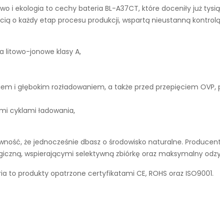
wo i ekologia to cechy
bateria BL-A37CT
, które doceniły już ty
ą o każdy etap procesu produkcji, wspartą nieustanną kontrolą
a litowo-jonowe klasy A,
iem i głębokim rozładowaniem, a także przed przepięciem OVP,
ymi cyklami ładowania,
ność, że jednocześnie dbasz o środowisko naturalne. Producent 
ogiczną, wspierającymi selektywną zbiórkę oraz maksymalny odz
a to produkty opatrzone certyfikatami CE, ROHS oraz ISO9001.