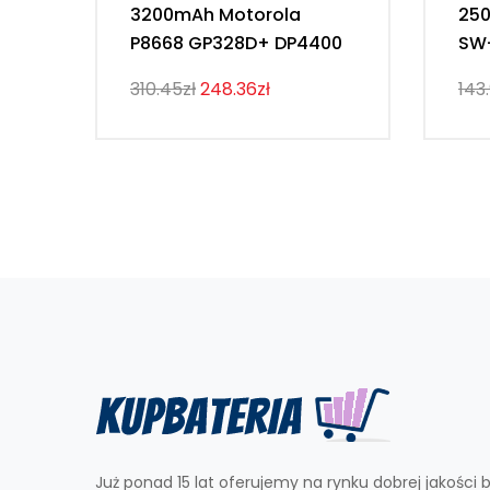
3200mAh Motorola
25
P8668 GP328D+ DP4400
SW
310.45zł
248.36zł
143
Już ponad 15 lat oferujemy na rynku dobrej jakości b