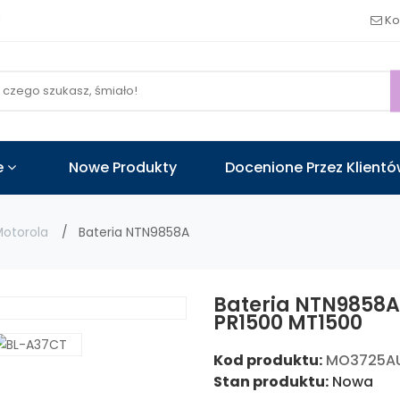
!
Ko
e
Nowe Produkty
Docenione Przez Klient
otorola
Bateria NTN9858A
Bateria NTN9858A
PR1500 MT1500
Kod produktu:
MO3725A
Stan produktu:
Nowa