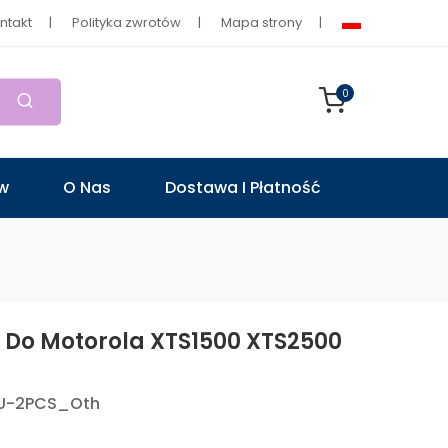
ntakt
Polityka zwrotów
Mapa strony
0
ów
O Nas
Dostawa I Płatność
 Do Motorola XTS1500 XTS2500
U-2PCS_Oth