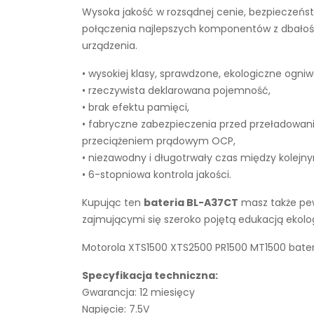
Wysoka jakość w rozsądnej cenie, bezpieczeńst
połączenia najlepszych komponentów z dbałości
urządzenia.
• wysokiej klasy, sprawdzone, ekologiczne ogniw
• rzeczywista deklarowana pojemność,
• brak efektu pamięci,
• fabryczne zabezpieczenia przed przeładowan
przeciążeniem prądowym OCP,
• niezawodny i długotrwały czas między kolejn
• 6-stopniowa kontrola jakości.
Kupując ten
bateria BL-A37CT
masz także pew
zajmującymi się szeroko pojętą edukacją ekol
Motorola XTS1500 XTS2500 PR1500 MT1500 bateri
Specyfikacja techniczna:
Gwarancja: 12 miesięcy
Napięcie: 7.5V