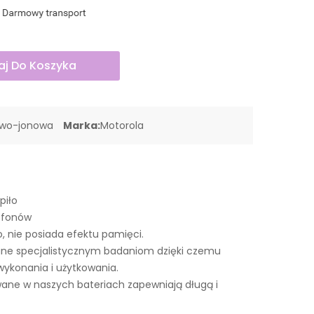
j Do Koszyka
owo-jonowa
Marka:
Motorola
piło
lefonów
o, nie posiada efektu pamięci.
ne specjalistycznym badaniom dzięki czemu
wykonania i użytkowania.
ne w naszych bateriach zapewniają długą i