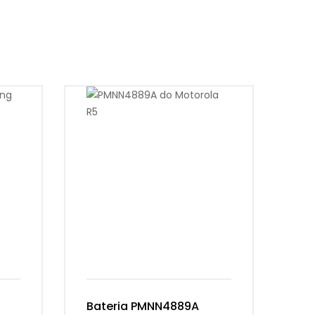
Bateria PMNN4889A
Ba