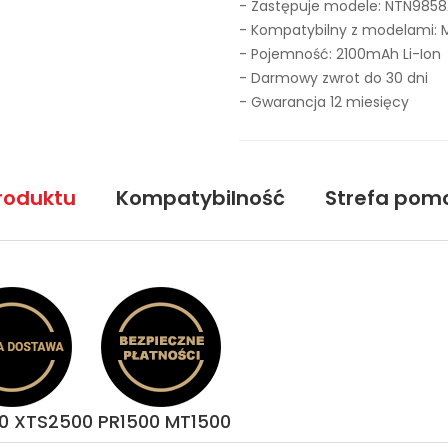
- Zastępuje modele:
NTN9858
- Kompatybilny z modelami: 
- Pojemność: 2100mAh Li-Ion
- Darmowy zwrot do 30 dni
- Gwarancja 12 miesięcy
roduktu
Kompatybilność
Strefa pom
00 XTS2500 PR1500 MT1500