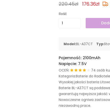
220.45zł
176.36zł
Ilość
Doda
Model:
BL-A37CT
Typ:
lit
Pojemność:
2100mAh
Napięcie:
7.5V
OCEŃ:
74 osób ku
Kategoria:Baterie do Radiote
Wysokiej jakości bateria Litow
Baterie BL-A37CT są poddawa
gwarantują najwyższa jakość 
Nowoczesne ogniwa zastosowa
niezawodną prace.