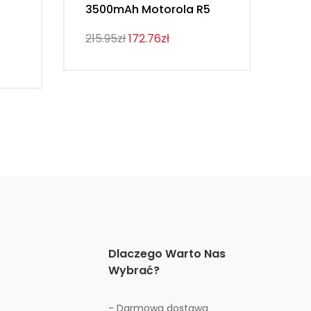
3500mAh Motorola R5
Ke
215.95zł
172.76zł
143
Dlaczego Warto Nas
Wybrać?
- Darmowa dostawa