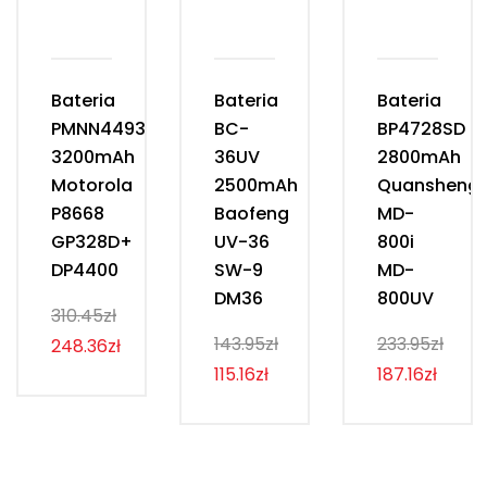
Bateria
Bateria
Bateria
PMNN4493D
BC-
BP4728SD
3200mAh
36UV
2800mAh
Motorola
2500mAh
Quansheng
P8668
Baofeng
MD-
GP328D+
UV-36
800i
DP4400
SW-9
MD-
DM36
800UV
310.45zł
143.95zł
233.95zł
248.36zł
115.16zł
187.16zł