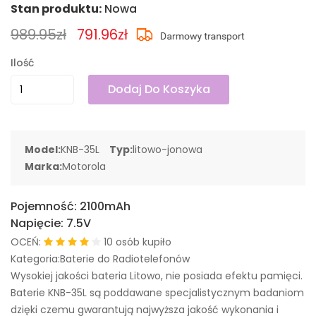
Stan produktu:
Nowa
989.95zł
791.96zł
Ilość
Dodaj Do Koszyka
Model:
KNB-35L
Typ:
litowo-jonowa
Marka:
Motorola
Pojemność:
2100mAh
Napięcie:
7.5V
OCEŃ:
10 osób kupiło
Kategoria:Baterie do Radiotelefonów
Wysokiej jakości bateria Litowo, nie posiada efektu pamięci.
Baterie KNB-35L są poddawane specjalistycznym badaniom
dzięki czemu gwarantują najwyższa jakość wykonania i