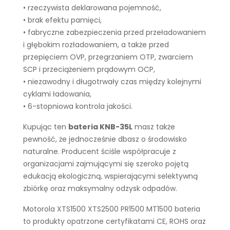
• rzeczywista deklarowana pojemność,
• brak efektu pamięci,
• fabryczne zabezpieczenia przed przeładowaniem
i głębokim rozładowaniem, a także przed
przepięciem OVP, przegrzaniem OTP, zwarciem
SCP i przeciążeniem prądowym OCP,
• niezawodny i długotrwały czas między kolejnymi
cyklami ładowania,
• 6-stopniowa kontrola jakości.
Kupując ten
bateria KNB-35L
masz także
pewność, że jednocześnie dbasz o środowisko
naturalne. Producent ściśle współpracuje z
organizacjami zajmującymi się szeroko pojętą
edukacją ekologiczną, wspierającymi selektywną
zbiórkę oraz maksymalny odzysk odpadów.
Motorola XTS1500 XTS2500 PR1500 MT1500 bateria
to produkty opatrzone certyfikatami CE, ROHS oraz