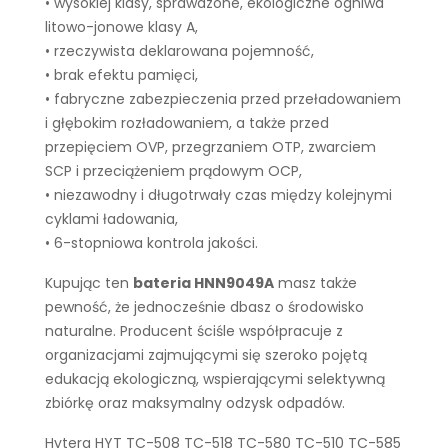
• wysokiej klasy, sprawdzone, ekologiczne ogniwa
litowo-jonowe klasy A,
• rzeczywista deklarowana pojemność,
• brak efektu pamięci,
• fabryczne zabezpieczenia przed przeładowaniem
i głębokim rozładowaniem, a także przed
przepięciem OVP, przegrzaniem OTP, zwarciem
SCP i przeciążeniem prądowym OCP,
• niezawodny i długotrwały czas między kolejnymi
cyklami ładowania,
• 6-stopniowa kontrola jakości.
Kupując ten
bateria HNN9049A
masz także
pewność, że jednocześnie dbasz o środowisko
naturalne. Producent ściśle współpracuje z
organizacjami zajmującymi się szeroko pojętą
edukacją ekologiczną, wspierającymi selektywną
zbiórkę oraz maksymalny odzysk odpadów.
Hytera HYT TC-508 TC-518 TC-580 TC-510 TC-585