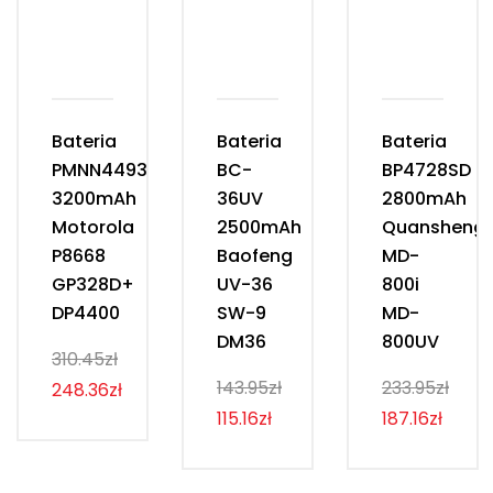
Bateria
Bateria
Bateria
PMNN4493D
BC-
BP4728SD
3200mAh
36UV
2800mAh
Motorola
2500mAh
Quansheng
P8668
Baofeng
MD-
GP328D+
UV-36
800i
DP4400
SW-9
MD-
DM36
800UV
310.45zł
143.95zł
233.95zł
248.36zł
115.16zł
187.16zł