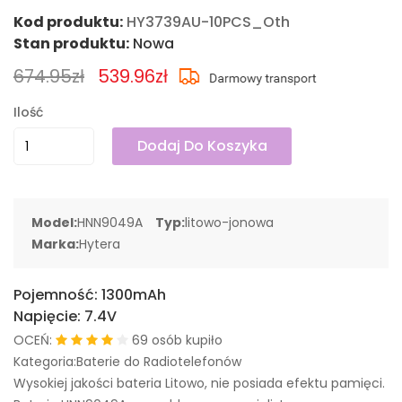
Kod produktu:
HY3739AU-10PCS_Oth
Stan produktu:
Nowa
674.95zł
539.96zł
Ilość
Dodaj Do Koszyka
Model:
HNN9049A
Typ:
litowo-jonowa
Marka:
Hytera
Pojemność:
1300mAh
Napięcie:
7.4V
OCEŃ:
69 osób kupiło
Kategoria:Baterie do Radiotelefonów
Wysokiej jakości bateria Litowo, nie posiada efektu pamięci.