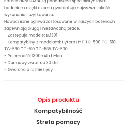
Baterie HNN9049A są poddawane specjalistycznym
badaniom dzięki czemu gwarantują najwyższa jakość
wykonania i użytkowania.
Nowoczesne ogniwa zastosowane w naszych bateriach
zapewniają długą i niezawodną prace.
- Zastępuje modele:
BL1301
- Kompatybilny z modelami: Hytera HYT TC-508 TC-518
TC-580 TC-510 TC-585 TC-500
- Pojemność: 1300mAh Li-Ion
- Darmowy zwrot do 30 dni
- Gwarancja 12 miesięcy
Opis produktu
Kompatybilność
Strefa pomocy