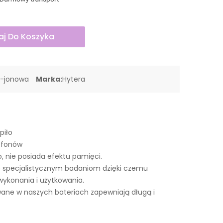
j Do Koszyka
o-jonowa
Marka:
Hytera
piło
lefonów
o, nie posiada efektu pamięci.
 specjalistycznym badaniom dzięki czemu
wykonania i użytkowania.
ne w naszych bateriach zapewniają długą i