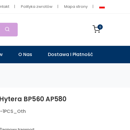
ntakt
Polityka zwrotów
Mapa strony
0
ów
O Nas
Dostawa I Płatność
 Hytera BP560 AP580
-1PCS_Oth