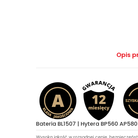
Opis p
Bateria BL1507 | Hytera BP560 AP580
Wysoka jakość w rozsądnej cenie, bezpieczeńst