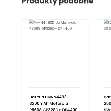
Produkty podobne
Bateria PMNN4493D
Bat
3200mAh Motorola
25
P8668 GP328D+ DP4400
SW