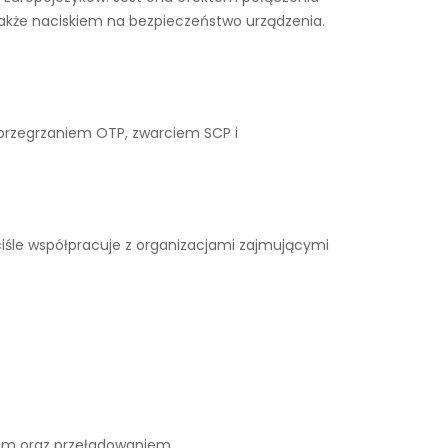
także naciskiem na bezpieczeństwo urządzenia.
 przegrzaniem OTP, zwarciem SCP i
iśle współpracuje z organizacjami zajmującymi
iem oraz przeładowaniem