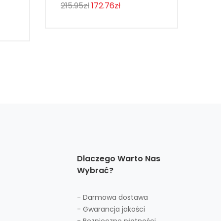
215.95zł
172.76zł
143
Dlaczego Warto Nas
Wybrać?
- Darmowa dostawa
- Gwarancja jakości