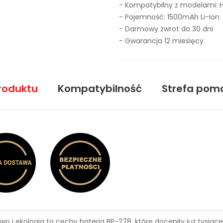
- Kompatybilny z modelami: 
- Pojemność: 1500mAh Li-Ion
- Darmowy zwrot do 30 dni
- Gwarancja 12 miesięcy
roduktu
Kompatybilność
Strefa pom
wo i ekologia to cechy
bateria BP-278
, które doceniły już tysi