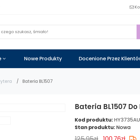
!
Ko
e
Nowe Produkty
Docenione Przez Klient
ytera
Bateria BL1507
Bateria BL1507 Do
Kod produktu:
HY3735AU
Stan produktu:
Nowa
125.95zł
100.76zł