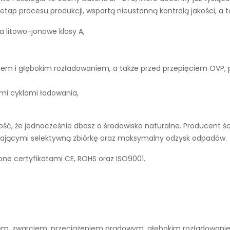
tap procesu produkcji, wspartą nieustanną kontrolą jakości, a 
a litowo-jonowe klasy A,
iem i głębokim rozładowaniem, a także przed przepięciem OVP,
ymi cyklami ładowania,
ć, że jednocześnie dbasz o środowisko naturalne. Producent śc
ierającymi selektywną zbiórkę oraz maksymalny odzysk odpadów.
one certyfikatami CE, ROHS oraz ISO9001.
niem, zwarciem, przeciążeniem prądowym, głębokim rozładowan