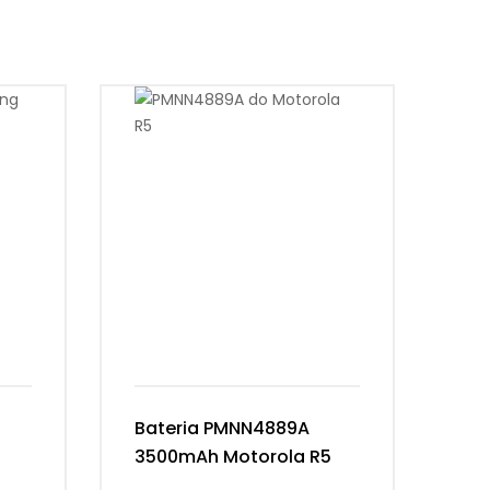
Bateria PMNN4889A
Ba
3500mAh Motorola R5
Ke