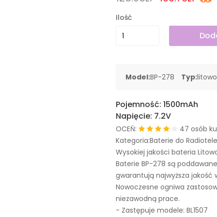
Ilość
Doda
Model:
BP-278
Typ:
litow
Pojemność:
1500mAh
Napięcie:
7.2V
OCEŃ:
47 osób ku
Kategoria:Baterie do Radiote
Wysokiej jakości bateria Litow
Baterie BP-278 są poddawane
gwarantują najwyższa jakość 
Nowoczesne ogniwa zastosowa
niezawodną prace.
- Zastępuje modele:
BL1507