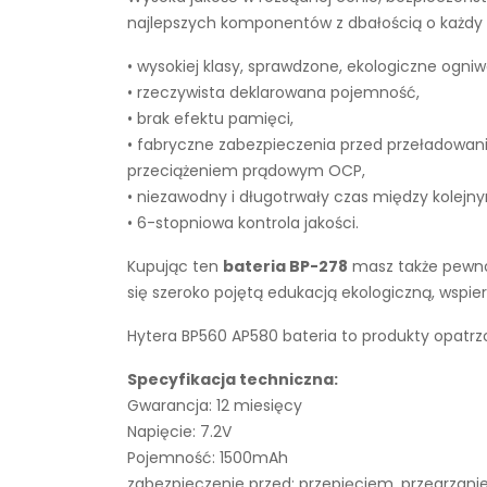
najlepszych komponentów z dbałością o każdy e
• wysokiej klasy, sprawdzone, ekologiczne ogniw
• rzeczywista deklarowana pojemność,
• brak efektu pamięci,
• fabryczne zabezpieczenia przed przeładowan
przeciążeniem prądowym OCP,
• niezawodny i długotrwały czas między kolejn
• 6-stopniowa kontrola jakości.
Kupując ten
bateria BP-278
masz także pewnoś
się szeroko pojętą edukacją ekologiczną, wsp
Hytera BP560 AP580 bateria to produkty opatrz
Specyfikacja techniczna:
Gwarancja: 12 miesięcy
Napięcie: 7.2V
Pojemność: 1500mAh
zabezpieczenie przed: przepięciem, przegrza