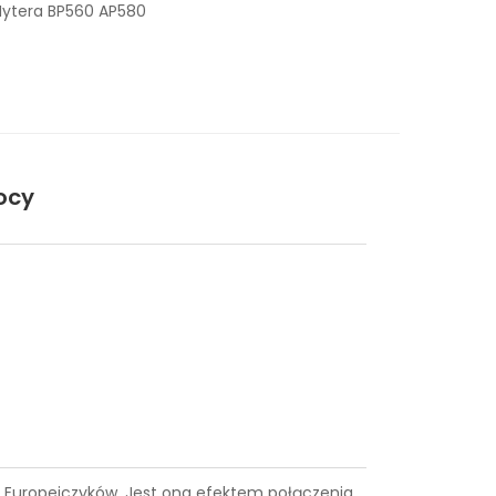
Hytera BP560 AP580
ocy
ące Europejczyków. Jest ona efektem połączenia