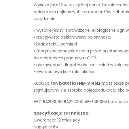
Wysoka jakość w rozsądnej cenie, bezpieczeńst
połączenia najlepszych komponentów z dbałości
urządzenia.
• wysokiej klasy, sprawdzone, ekologiczne ogniw
• rzeczywista deklarowana pojemność,
• brak efektu pamięci,
• fabryczne zabezpieczenia przed przeładowan
przeciążeniem prądowym OCP,
• niezawodny i długotrwały czas między kolejn
• 6-stopniowa kontrola jakości.
Kupując ten
bateria FNB-V146LI
masz także pe
zajmującymi się szeroko pojętą edukacją ekol
HBC BA203060 BA222060 AF-FUB03M bateria to p
Specyfikacja techniczna:
Gwarancja: 12 miesięcy
Napięcie: 6V