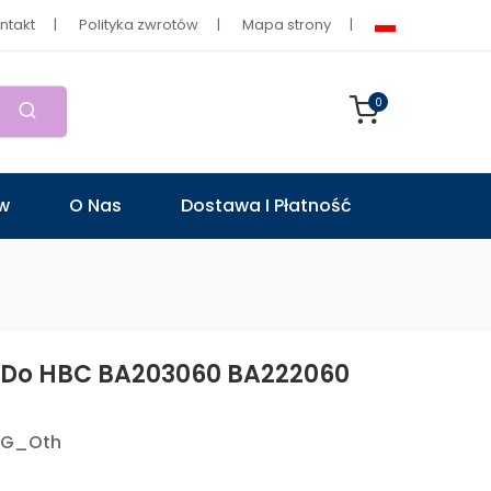
ntakt
Polityka zwrotów
Mapa strony
0
ów
O Nas
Dostawa I Płatność
 Do HBC BA203060 BA222060
UG_Oth