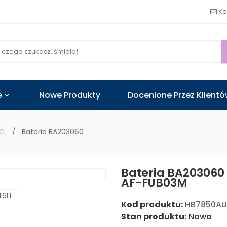
!
Ko
e
Nowe Produkty
Docenione Przez Klient
C
Bateria BA203060
Bateria BA203060
AF-FUB03M
Kod produktu:
HB7850A
Stan produktu:
Nowa