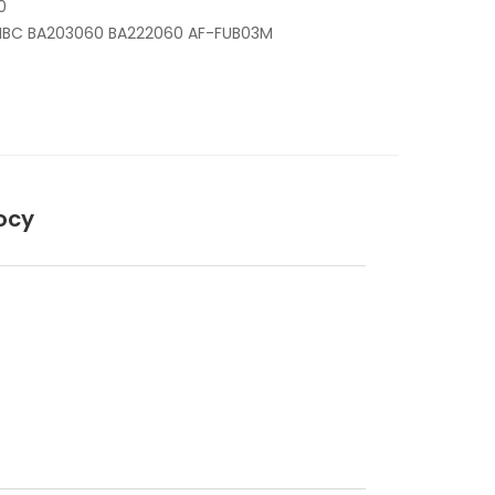
0
 HBC BA203060 BA222060 AF-FUB03M
ocy