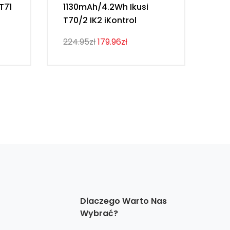
T71
1130mAh/4.2Wh Ikusi
20
T70/2 IK2 iKontrol
AS
224.95zł
179.96zł
855
Dlaczego Warto Nas
Wybrać?