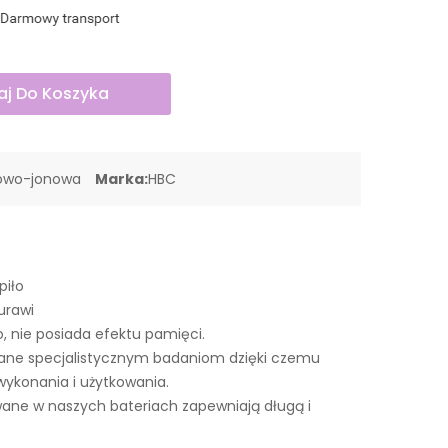
j Do Koszyka
towo-jonowa
Marka:
HBC
piło
urawi
o, nie posiada efektu pamięci.
wane specjalistycznym badaniom dzięki czemu
wykonania i użytkowania.
ne w naszych bateriach zapewniają długą i