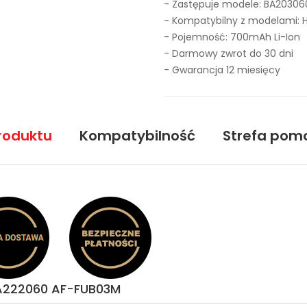
- Zastępuje modele:
BA20306
- Kompatybilny z modelami:
- Pojemność: 700mAh Li-Ion
- Darmowy zwrot do 30 dni
- Gwarancja 12 miesięcy
roduktu
Kompatybilność
Strefa pom
BA222060 AF-FUB03M