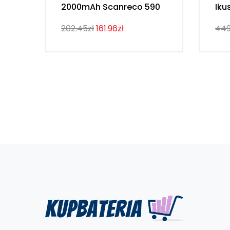
2000mAh Scanreco 590
Iku
202.45zł
161.96zł
449