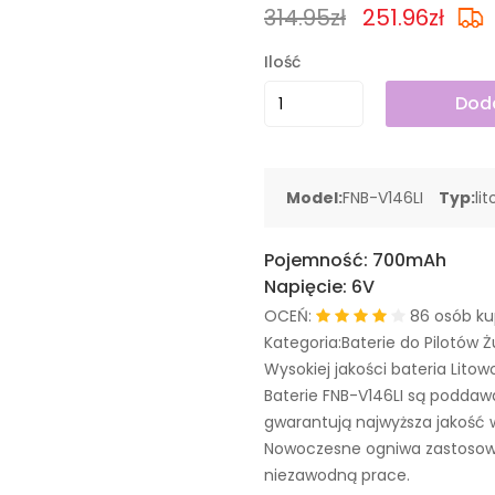
314.95zł
251.96zł
Ilość
Doda
Model:
FNB-V146LI
Typ:
li
Pojemność:
700mAh
Napięcie:
6V
OCEŃ:
86 osób ku
Kategoria:Baterie do Pilotów Ż
Wysokiej jakości bateria Litow
Baterie FNB-V146LI są podda
gwarantują najwyższa jakość 
Nowoczesne ogniwa zastosowa
niezawodną prace.