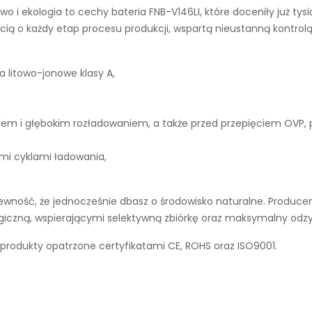
wo i ekologia to cechy
bateria FNB-V146LI
, które doceniły już t
ą o każdy etap procesu produkcji, wspartą nieustanną kontrolą
a litowo-jonowe klasy A,
iem i głębokim rozładowaniem, a także przed przepięciem OVP,
ymi cyklami ładowania,
wność, że jednocześnie dbasz o środowisko naturalne. Producent
ogiczną, wspierającymi selektywną zbiórkę oraz maksymalny odz
rodukty opatrzone certyfikatami CE, ROHS oraz ISO9001.