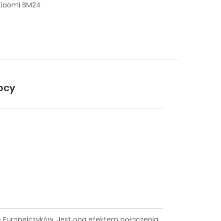
Xiaomi BM24
ocy
ące Europejczyków. Jest ona efektem połączenia