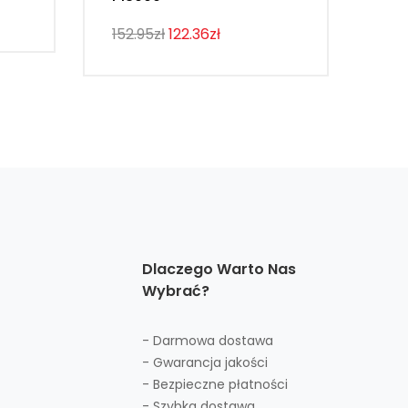
107
152.95zł
122.36zł
Dlaczego Warto Nas
Wybrać?
- Darmowa dostawa
- Gwarancja jakości
- Bezpieczne płatności
- Szybka dostawa