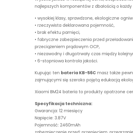
najlepszych komponentów z dbałością o każdy e
• wysokiej klasy, sprawdzone, ekologiczne ogniw
• rzeczywista deklarowana pojemność,
• brak efektu pamięci,
• fabryczne zabezpieczenia przed przeładowan
przeciążeniem prądowym OCP,
• niezawodny i długotrwały czas między kolejn
• 6-stopniowa kontrola jakości.
Kupując ten
bateria KB-56C
masz także pewnoś
zajmującymi się szeroko pojętą edukacją ekol
Xiaomi BM24 bateria to produkty opatrzone cer
Specyfikacja techniczna:
Gwarancja: 12 miesięcy
Napięcie: 3.87V
Pojemność: 2460mAh
zabezpieczenie przed: przepięciem, przegrza