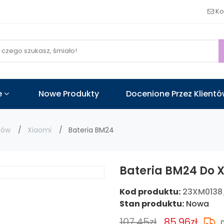
!
Ko
e
Nowe Produkty
Docenione Przez Klient
nów
Xiaomi
Bateria BM24
Bateria BM24 Do 
Kod produktu:
23XM0138
Stan produktu:
Nowa
107.45zł
85.96zł