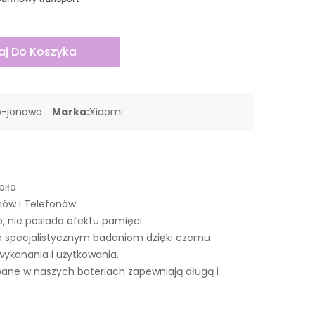
j Do Koszyka
o-jonowa
Marka:
Xiaomi
piło
nów i Telefonów
o, nie posiada efektu pamięci.
 specjalistycznym badaniom dzięki czemu
wykonania i użytkowania.
ne w naszych bateriach zapewniają długą i