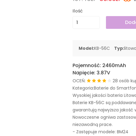
Ilość
Doda
Model:
KB-56C
Typ:
litow
Pojemność:
2460mAh
Napięcie:
3.87V
OCEŃ:
28 osób ku
Kategoria:Baterie do Smartfo
Wysokiej jakości bateria Litow
Baterie KB-56C są poddawane
gwarantują najwyższa jakość 
Nowoczesne ogniwa zastosowa
niezawodną prace.
- Zastępuje modele:
BM24