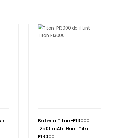
Ah
Bateria Titan-P13000
Ba
12500mAh iHunt Titan
Vi
P13000