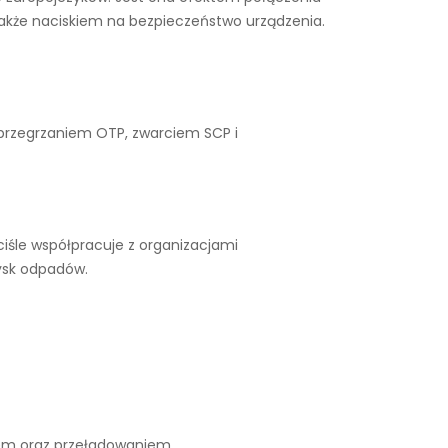
także naciskiem na bezpieczeństwo urządzenia.
 przegrzaniem OTP, zwarciem SCP i
iśle współpracuje z organizacjami
ysk odpadów.
iem oraz przeładowaniem