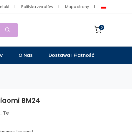
ntakt
Polityka zwrotów
Mapa strony
0
ów
O Nas
Dostawa I Płatność
Xiaomi BM24
_Te