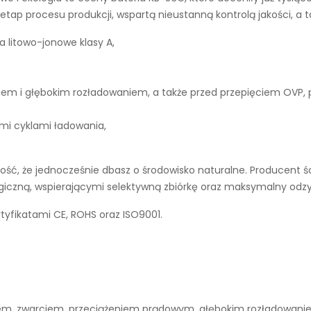
tap procesu produkcji, wspartą nieustanną kontrolą jakości, a 
a litowo-jonowe klasy A,
iem i głębokim rozładowaniem, a także przed przepięciem OVP,
ymi cyklami ładowania,
ć, że jednocześnie dbasz o środowisko naturalne. Producent śc
ogiczną, wspierającymi selektywną zbiórkę oraz maksymalny odz
tyfikatami CE, ROHS oraz ISO9001.
niem, zwarciem, przeciążeniem prądowym, głębokim rozładowan