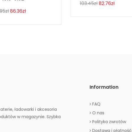
103.45zł
82.76zł
.95zł
86.36zł
Information
FAQ
aterie, ładowarki i akcesoria
O nas
roduktów w magazynie. Szybka
Polityka zwrotów
Dostawa i płatność