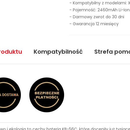
- Kompatybilny z modelami: 
- Pojemność: 2460mAh Li-Ion
- Darmowy zwrot do 30 dni
- Gwarancja 12 miesięcy
roduktu
Kompatybilność
Strefa pom
wo i ekologia to cechy
bateria KB-56C
, które doceniły już tysi