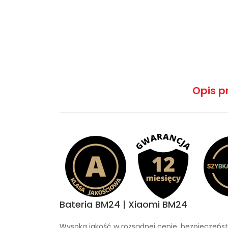
Opis p
Bateria BM24 | Xiaomi BM24
Wysoka jakość w rozsądnej cenie, bezpieczeńst