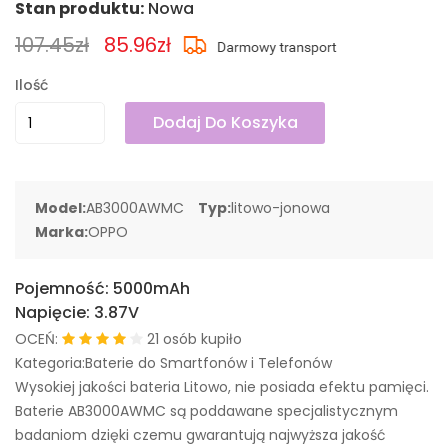
Stan produktu:
Nowa
107.45zł
85.96zł
Ilość
Dodaj Do Koszyka
Model:
AB3000AWMC
Typ:
litowo-jonowa
Marka:
OPPO
Pojemność:
5000mAh
Napięcie:
3.87V
OCEŃ:
21 osób kupiło
Kategoria:Baterie do Smartfonów i Telefonów
Wysokiej jakości bateria Litowo, nie posiada efektu pamięci.
Baterie AB3000AWMC są poddawane specjalistycznym
badaniom dzięki czemu gwarantują najwyższa jakość