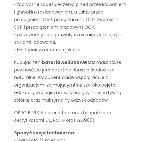
• fabryczne zabezpieczenia przed przeładowaniem
i głębokim rozładowaniem, a także przed
przepięciem OVP, przegrzaniem OTP, zwarciem
SCP i przeciążeniem prądowym OCP,
• niezawodny i długotrwały czas między kolejnymi
cyklami ładowania,
• 6-stopniowa kontrola jakości.
Kupując ten
bateria AB3000AWMC
masz także
pewność, że jednocześnie dbasz o środowisko
naturalne. Producent ściśle współpracuje z
organizacjami zajmującymi się szeroko pojętą
edukacją ekologiczną, wspierającymi selektywną
zbiórkę oraz maksymalny odzysk odpadów.
OPPO BLP909 bateria to produkty opatrzone
certyfikatami CE, ROHS oraz ISO9001.
Specyfikacja techniczna:
Gwarancja: 12 miesięcy