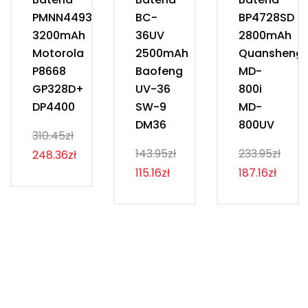
PMNN4493D
BC-
BP4728SD
3200mAh
36UV
2800mAh
Motorola
2500mAh
Quansheng
P8668
Baofeng
MD-
GP328D+
UV-36
800i
DP4400
SW-9
MD-
DM36
800UV
310.45zł
143.95zł
233.95zł
248.36zł
115.16zł
187.16zł