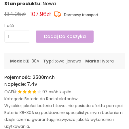
Stan produktu:
Nowa
134.95zł
107.96zł
Ilość
Dodaj Do Koszyka
Model:
KB-30A
Typ:
litowo-jonowa
Marka:
Hytera
Pojemność:
2500mAh
Napięcie:
7.4V
OCEŃ:
97 osób kupiło
Kategoria:Baterie do Radiotelefonów
Wysokiej jakości bateria Litowo, nie posiada efektu pamięci.
Baterie KB-30A są poddawane specjalistycznym badaniom
dzięki czemu gwarantują najwyższa jakość wykonania i
użytkowania.