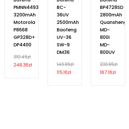
PMNN4493D
BC-
BP4728SD
3200mAh
36UV
2800mAh
Motorola
2500mAh
Quansheng
P8668
Baofeng
MD-
GP328D+
UV-36
800i
DP4400
SW-9
MD-
DM36
800UV
310.45zł
143.95zł
233.95zł
248.36zł
115.16zł
187.16zł