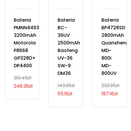
Bateria
Bateria
Bateria
PMNN4493D
BC-
BP4728SD
3200mAh
36UV
2800mAh
Motorola
2500mAh
Quansheng
P8668
Baofeng
MD-
GP328D+
UV-36
800i
DP4400
SW-9
MD-
DM36
800UV
310.45zł
143.95zł
233.95zł
248.36zł
115.16zł
187.16zł