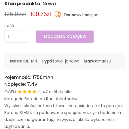
Stan produktu:
Nowa
125.95zł
100.76zł
Ilość
Dodaj Do Koszyka
Model:
BL-M4
Typ:
litowo-jonowa
Marka:
Yaesu
Pojemność:
1750mAh
Napięcie:
7.4V
OCEŃ:
47 osób kupiło
Kategoria:Baterie do Radiotelefonów
Wysokiej jakości bateria Litowo, nie posiada efektu pamięci.
Baterie BL-M4 są poddawane specjalistycznym badaniom
dzięki czemu gwarantują najwyższa jakość wykonania i
użytkowania.