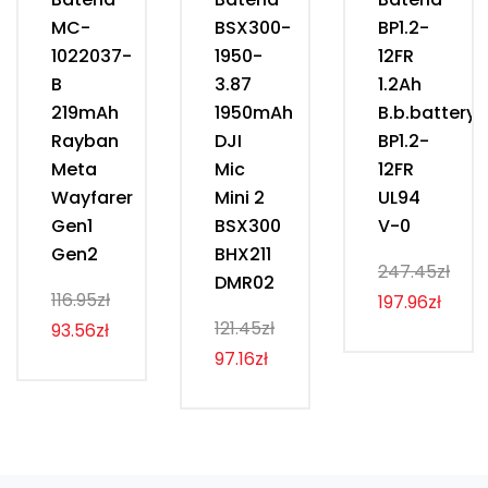
MC-
BSX300-
BP1.2-
1022037-
1950-
12FR
B
3.87
1.2Ah
219mAh
1950mAh
B.b.battery
Rayban
DJI
BP1.2-
Meta
Mic
12FR
Wayfarer
Mini 2
UL94
Gen1
BSX300
V-0
Gen2
BHX211
247.45zł
DMR02
116.95zł
197.96zł
121.45zł
93.56zł
97.16zł