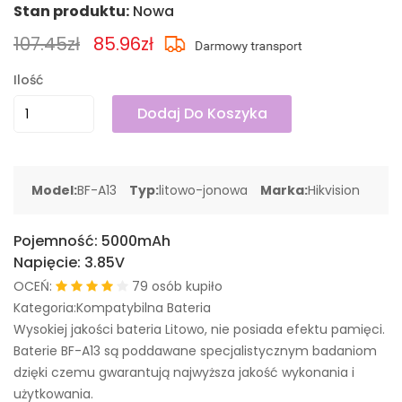
Stan produktu:
Nowa
107.45zł
85.96zł
Ilość
Dodaj Do Koszyka
Model:
BF-A13
Typ:
litowo-jonowa
Marka:
Hikvision
Pojemność:
5000mAh
Napięcie:
3.85V
OCEŃ:
79 osób kupiło
Kategoria:Kompatybilna Bateria
Wysokiej jakości bateria Litowo, nie posiada efektu pamięci.
Baterie BF-A13 są poddawane specjalistycznym badaniom
dzięki czemu gwarantują najwyższa jakość wykonania i
użytkowania.