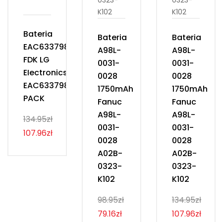
Bateria
Bateria
Bateria
EAC63379801
A98L-
A98L-
FDK LG
0031-
0031-
EIectronics
0028
0028
EAC63379801
1750mAh
1750mAh
PACK
Fanuc
Fanuc
A98L-
A98L-
134.95zł
0031-
0031-
107.96zł
0028
0028
A02B-
A02B-
0323-
0323-
K102
K102
98.95zł
134.95zł
79.16zł
107.96zł