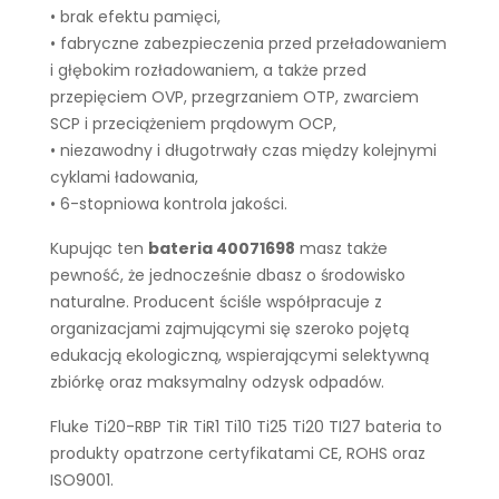
• brak efektu pamięci,
• fabryczne zabezpieczenia przed przeładowaniem
i głębokim rozładowaniem, a także przed
przepięciem OVP, przegrzaniem OTP, zwarciem
SCP i przeciążeniem prądowym OCP,
• niezawodny i długotrwały czas między kolejnymi
cyklami ładowania,
• 6-stopniowa kontrola jakości.
Kupując ten
bateria 40071698
masz także
pewność, że jednocześnie dbasz o środowisko
naturalne. Producent ściśle współpracuje z
organizacjami zajmującymi się szeroko pojętą
edukacją ekologiczną, wspierającymi selektywną
zbiórkę oraz maksymalny odzysk odpadów.
Fluke Ti20-RBP TiR TiR1 Ti10 Ti25 Ti20 TI27 bateria to
produkty opatrzone certyfikatami CE, ROHS oraz
ISO9001.