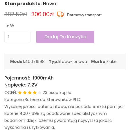
Stan produktu:
Nowa
382.50zł
306.00zł
Ilość
Dodaj Do Koszyka
Model:
40071698
Typ:
litowo-jonowa
Marka:
Fluke
Pojemność:
1900mAh
Napięcie:
7.2V
OCEŃ:
23 osób kupiło
Kategoria:Baterie do Sterowników PLC
Wysokiej jakości bateria Litowo, nie posiada efektu pamięci.
Baterie 40071698 są poddawane specjalistycznym
badaniom dzięki czemu gwarantują najwyższa jakość
wykonania i użytkowania.