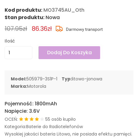
Kod produktu:
MO3745AU_Oth
Stan produktu:
Nowa
107.95zł
86.36zł
Ilość
Dodaj Do Koszyka
Model:
505979-3S1P-1
Typ:
litowo-jonowa
Marka:
Motorola
Pojemność:
1800mAh
Napięcie:
3.6V
OCEŃ:
55 osób kupiło
Kategoria:Baterie do Radiotelefonów
Wysokiej jakości bateria Litowo, nie posiada efektu pamięci.