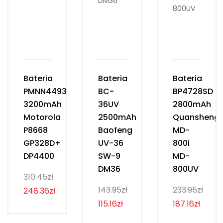
Bateria
Bateria
Bateria
PMNN4493D
BC-
BP4728SD
3200mAh
36UV
2800mAh
Motorola
2500mAh
Quansheng
P8668
Baofeng
MD-
GP328D+
UV-36
800i
DP4400
SW-9
MD-
DM36
800UV
310.45zł
143.95zł
233.95zł
248.36zł
115.16zł
187.16zł