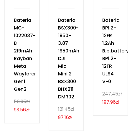
Bateria
Bateria
Bateria
MC-
BSX300-
BP1.2-
1022037-
1950-
12FR
B
3.87
1.2Ah
219mAh
1950mAh
B.b.battery
Rayban
DJI
BP1.2-
Meta
Mic
12FR
Wayfarer
Mini 2
UL94
Gen1
BSX300
V-0
Gen2
BHX211
247.45zł
DMR02
116.95zł
197.96zł
121.45zł
93.56zł
97.16zł