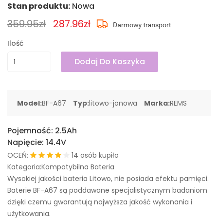
Stan produktu:
Nowa
359.95zł
287.96zł
Ilość
Dodaj Do Koszyka
Model:
BF-A67
Typ:
litowo-jonowa
Marka:
REMS
Pojemność:
2.5Ah
Napięcie:
14.4V
OCEŃ:
14 osób kupiło
Kategoria:Kompatybilna Bateria
Wysokiej jakości bateria Litowo, nie posiada efektu pamięci.
Baterie BF-A67 są poddawane specjalistycznym badaniom
dzięki czemu gwarantują najwyższa jakość wykonania i
użytkowania.