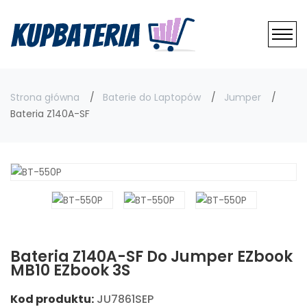
Strona główna
Baterie do Laptopów
Jumper
Bateria Z140A-SF
Bateria Z140A-SF Do Jumper EZbook
MB10 EZbook 3S
Kod produktu:
JU7861SEP