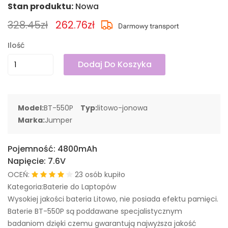
Stan produktu:
Nowa
328.45zł
262.76zł
Ilość
Dodaj Do Koszyka
Model:
BT-550P
Typ:
litowo-jonowa
Marka:
Jumper
Pojemność:
4800mAh
Napięcie:
7.6V
OCEŃ:
23 osób kupiło
Kategoria:Baterie do Laptopów
Wysokiej jakości bateria Litowo, nie posiada efektu pamięci.
Baterie BT-550P są poddawane specjalistycznym
badaniom dzięki czemu gwarantują najwyższa jakość