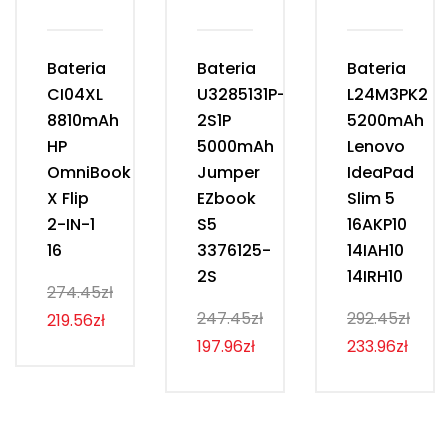
Bateria
Bateria
Bateria
CI04XL
U3285131P-
L24M3PK2
8810mAh
2S1P
5200mAh
HP
5000mAh
Lenovo
OmniBook
Jumper
IdeaPad
X Flip
EZbook
Slim 5
2-IN-1
S5
16AKP10
16
3376125-
14IAH10
2S
14IRH10
274.45zł
247.45zł
292.45zł
219.56zł
197.96zł
233.96zł