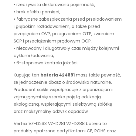
• rzeczywista deklarowana pojemność,
• brak efektu pamięci,
• fabryczne zabezpieczenia przed przeładowaniem
i głębokim rozładowaniem, a także przed
przepięciem OVP, przegrzaniem OTP, zwarciem
SCP i przeciążeniem prądowym OCP,
• niezawodny i długotrwały czas między kolejnymi
cyklami ładowania,
• 6-stopniowa kontrola jakości.
Kupując ten
bateria 424891
masz także pewność,
że jednocześnie dbasz o środowisko naturalne.
Producent ściśle współpracuje z organizacjami
zajmującymi się szeroko pojętą edukacją
ekologiczną, wspierającymi selektywną zbiórkę
oraz maksymalny odzysk odpadów.
Vertex VZ-D263 VZ-D281 VZ-D288 bateria to
produkty opatrzone certyfikatami CE, ROHS oraz