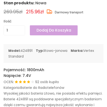
Stan produktu:
Nowa
269.95zł
215.96zł
Ilość
Dodaj Do Koszyka
Model:
424891
Typ:
litowo-jonowa
Marka:
Vertex
Standard
Pojemność:
1800mAh
Napięcie:
7.4V
OCEŃ:
92 osób kupiło
Kategoria:Baterie do Radiotelefonów
Wysokiej jakości bateria Litowo, nie posiada efektu pamięci.
Baterie 424891 są poddawane specjalistycznym badaniom
dzięki czemu gwarantują najwyższa jakość wykonania i