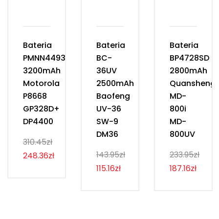
Bateria
Bateria
Bateria
PMNN4493D
BC-
BP4728SD
3200mAh
36UV
2800mAh
Motorola
2500mAh
Quansheng
P8668
Baofeng
MD-
GP328D+
UV-36
800i
DP4400
SW-9
MD-
DM36
800UV
310.45zł
143.95zł
233.95zł
248.36zł
115.16zł
187.16zł