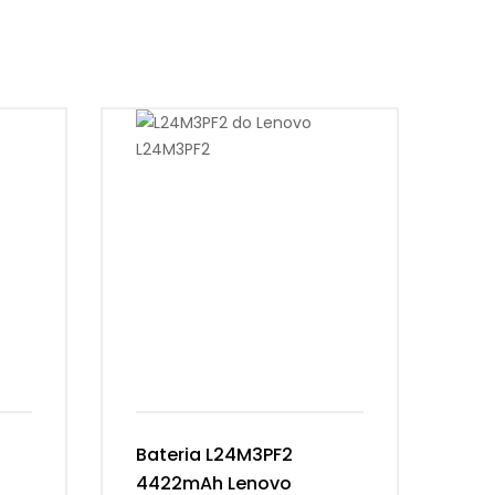
Bateria L24M3PF2
Ba
4422mAh Lenovo
54