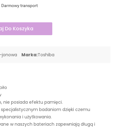
j Do Koszyka
o-jonowa
Marka:
Toshiba
piło
w
o, nie posiada efektu pamięci.
e specjalistycznym badaniom dzięki czemu
wykonania i użytkowania.
ne w naszych bateriach zapewniają długą i