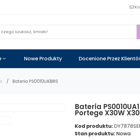
!
Ko
e
Nowe Produkty
Docenione Przez Klient
a
Bateria PS0010UA1BRS
Bateria PS0010UA
Portege X30W X3
Kod produktu:
DY7878SE
Stan produktu:
Nowa