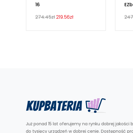
16
EZb
274.45zł
219.56zł
247
Już ponad 15 lat oferujemy na rynku dobrej jakości b
do tysięcy urządzeń w dobrej cenie. Dostępność p