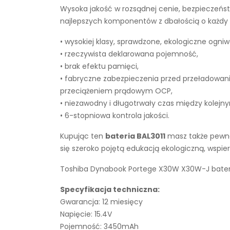
Wysoka jakość w rozsądnej cenie, bezpieczeńst
najlepszych komponentów z dbałością o każdy e
• wysokiej klasy, sprawdzone, ekologiczne ogniw
• rzeczywista deklarowana pojemność,
• brak efektu pamięci,
• fabryczne zabezpieczenia przed przeładowan
przeciążeniem prądowym OCP,
• niezawodny i długotrwały czas między kolejn
• 6-stopniowa kontrola jakości.
Kupując ten
bateria BAL3011
masz także pewnoś
się szeroko pojętą edukacją ekologiczną, wsp
Toshiba Dynabook Portege X30W X30W-J bateria
Specyfikacja techniczna:
Gwarancja: 12 miesięcy
Napięcie: 15.4V
Pojemność: 3450mAh