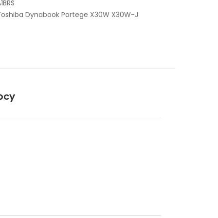
1BRS
 Toshiba Dynabook Portege X30W X30W-J
ocy