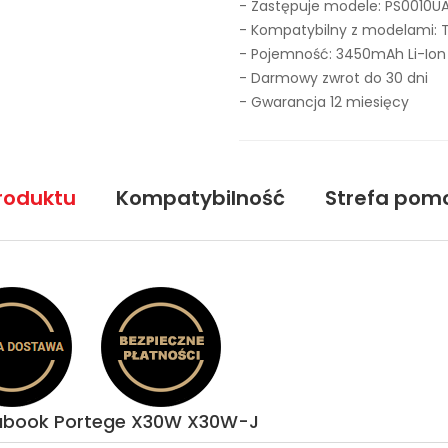
- Zastępuje modele:
PS0010UA
- Kompatybilny z modelami:
- Pojemność: 3450mAh Li-Ion
- Darmowy zwrot do 30 dni
- Gwarancja 12 miesięcy
roduktu
Kompatybilność
Strefa pom
nabook Portege X30W X30W-J