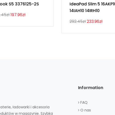
ook S5 3376125-2S
IdeaPad Slim 5 16AKP1
14IAH10 14IRH10
.45zł
197.96zł
292.45zł
233.96zł
Information
FAQ
aterie, ładowarki i akcesoria
O nas
roduktów w magazynie. Szybka