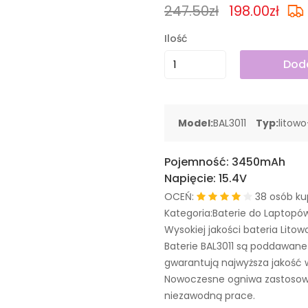
247.50zł
198.00zł
Ilość
Doda
Model:
BAL3011
Typ:
litow
Pojemność:
3450mAh
Napięcie:
15.4V
OCEŃ:
38 osób ku
Kategoria:Baterie do Laptopó
Wysokiej jakości bateria Litow
Baterie BAL3011 są poddawan
gwarantują najwyższa jakość 
Nowoczesne ogniwa zastosowa
niezawodną prace.