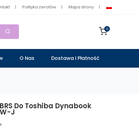
ntakt
Polityka zwrotów
Mapa strony
0
ów
O Nas
Dostawa I Płatność
1BRS Do Toshiba Dynabook
0W-J
P