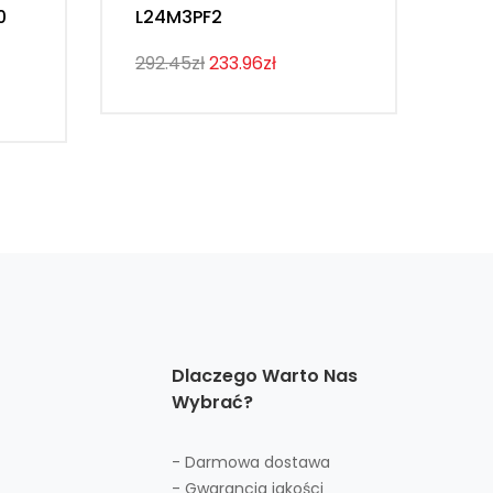
0
L24M3PF2
Th
292.45zł
233.96zł
274
Dlaczego Warto Nas
Wybrać?
- Darmowa dostawa
- Gwarancja jakości