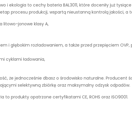
wo i ekologia to cechy
bateria BAL3011
, które doceniły już tysią
tap procesu produkcji, wspartą nieustanną kontrolą jakości, a 
a litowo-jonowe klasy A,
iem i głębokim rozładowaniem, a także przed przepięciem OVP,
ymi cyklami ładowania,
ć, że jednocześnie dbasz o środowisko naturalne. Producent śc
ierającymi selektywną zbiórkę oraz maksymalny odzysk odpadów.
 to produkty opatrzone certyfikatami CE, ROHS oraz ISO9001.