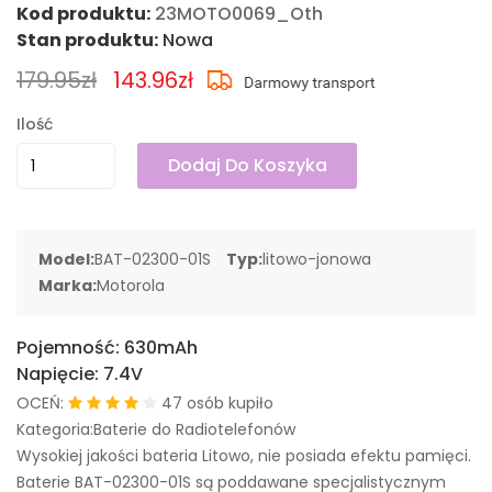
Kod produktu:
23MOTO0069_Oth
Stan produktu:
Nowa
179.95zł
143.96zł
Ilość
Dodaj Do Koszyka
Model:
BAT-02300-01S
Typ:
litowo-jonowa
Marka:
Motorola
Pojemność:
630mAh
Napięcie:
7.4V
OCEŃ:
47 osób kupiło
Kategoria:Baterie do Radiotelefonów
Wysokiej jakości bateria Litowo, nie posiada efektu pamięci.
Baterie BAT-02300-01S są poddawane specjalistycznym