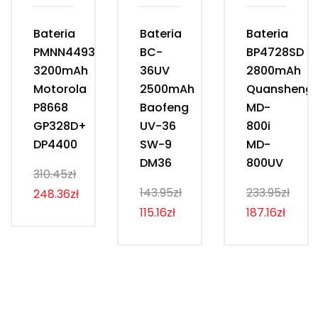
Bateria
Bateria
Bateria
PMNN4493D
BC-
BP4728SD
3200mAh
36UV
2800mAh
Motorola
2500mAh
Quansheng
P8668
Baofeng
MD-
GP328D+
UV-36
800i
DP4400
SW-9
MD-
DM36
800UV
310.45zł
143.95zł
233.95zł
248.36zł
115.16zł
187.16zł