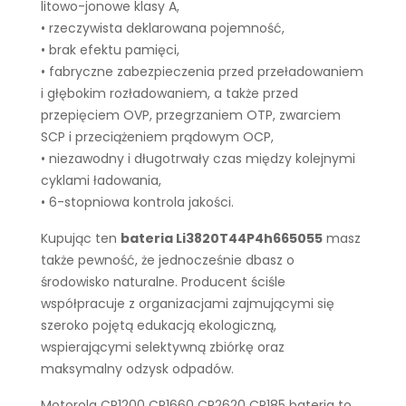
litowo-jonowe klasy A,
• rzeczywista deklarowana pojemność,
• brak efektu pamięci,
• fabryczne zabezpieczenia przed przeładowaniem
i głębokim rozładowaniem, a także przed
przepięciem OVP, przegrzaniem OTP, zwarciem
SCP i przeciążeniem prądowym OCP,
• niezawodny i długotrwały czas między kolejnymi
cyklami ładowania,
• 6-stopniowa kontrola jakości.
Kupując ten
bateria Li3820T44P4h665055
masz
także pewność, że jednocześnie dbasz o
środowisko naturalne. Producent ściśle
współpracuje z organizacjami zajmującymi się
szeroko pojętą edukacją ekologiczną,
wspierającymi selektywną zbiórkę oraz
maksymalny odzysk odpadów.
Motorola CP1200 CP1660 CP2620 CP185 bateria to