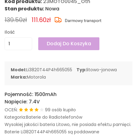
Kod produktu:
23MOTO0045_Oth
Stan produktu:
Nowa
139.50zł
111.60zł
Ilość
Dodaj Do Koszyka
Model:
Li3820T44P4h665055
Typ:
litowo-jonowa
Marka:
Motorola
Pojemność:
1500mAh
Napięcie:
7.4V
OCEŃ:
99 osób kupiło
Kategoria:Baterie do Radiotelefonów
Wysokiej jakości bateria Litowo, nie posiada efektu pamięci.
Baterie Li3820T44P4h665055 są poddawane