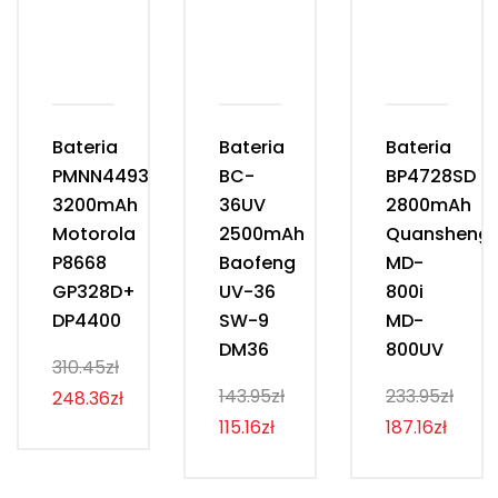
Bateria
Bateria
Bateria
PMNN4493D
BC-
BP4728SD
3200mAh
36UV
2800mAh
Motorola
2500mAh
Quansheng
P8668
Baofeng
MD-
GP328D+
UV-36
800i
DP4400
SW-9
MD-
DM36
800UV
310.45zł
143.95zł
233.95zł
248.36zł
115.16zł
187.16zł