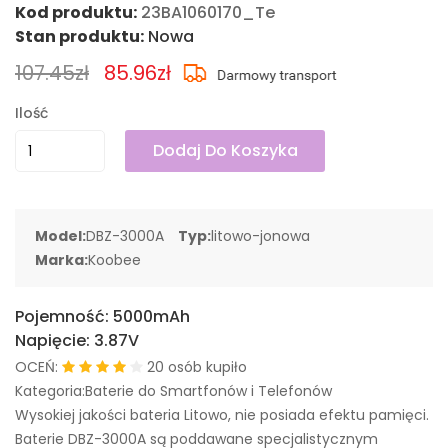
Kod produktu:
23BA1060170_Te
Stan produktu:
Nowa
107.45zł
85.96zł
Ilość
Dodaj Do Koszyka
Model:
DBZ-3000A
Typ:
litowo-jonowa
Marka:
Koobee
Pojemność:
5000mAh
Napięcie:
3.87V
OCEŃ:
20 osób kupiło
Kategoria:Baterie do Smartfonów i Telefonów
Wysokiej jakości bateria Litowo, nie posiada efektu pamięci.
Baterie DBZ-3000A są poddawane specjalistycznym