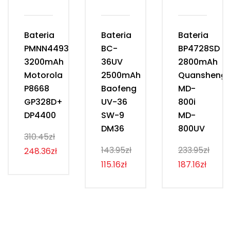
Bateria
Bateria
Bateria
PMNN4493D
BC-
BP4728SD
3200mAh
36UV
2800mAh
Motorola
2500mAh
Quansheng
P8668
Baofeng
MD-
GP328D+
UV-36
800i
DP4400
SW-9
MD-
DM36
800UV
310.45zł
143.95zł
233.95zł
248.36zł
115.16zł
187.16zł