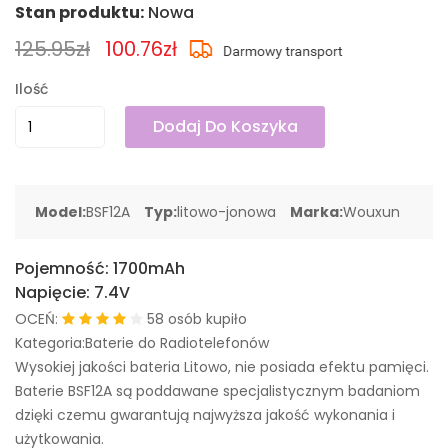
Stan produktu:
Nowa
125.95zł
100.76zł
Ilość
Dodaj Do Koszyka
Model:
BSF12A
Typ:
litowo-jonowa
Marka:
Wouxun
Pojemność:
1700mAh
Napięcie:
7.4V
OCEŃ:
58 osób kupiło
Kategoria:Baterie do Radiotelefonów
Wysokiej jakości bateria Litowo, nie posiada efektu pamięci.
Baterie BSF12A są poddawane specjalistycznym badaniom
dzięki czemu gwarantują najwyższa jakość wykonania i
użytkowania.