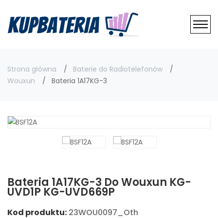
Strona główna
Baterie do Radiotelefonów
Wouxun
Bateria 1A17KG-3
Bateria 1A17KG-3 Do Wouxun KG-
UVD1P KG-UVD669P
Kod produktu:
23WOU0097_Oth