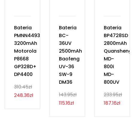
Bateria
Bateria
Bateria
PMNN4493D
BC-
BP4728SD
3200mAh
36UV
2800mAh
Motorola
2500mAh
Quansheng
P8668
Baofeng
MD-
GP328D+
UV-36
800i
DP4400
SW-9
MD-
DM36
800UV
310.45zł
143.95zł
233.95zł
248.36zł
115.16zł
187.16zł