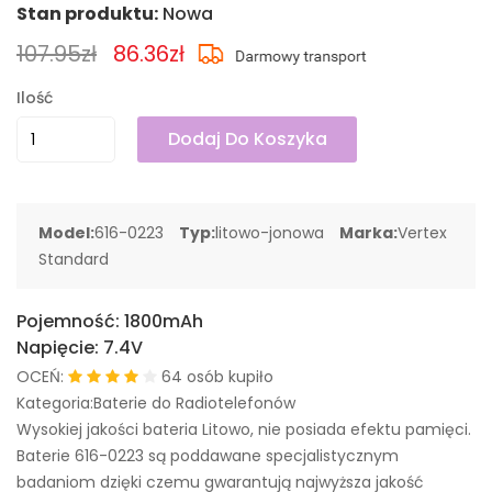
Stan produktu:
Nowa
107.95zł
86.36zł
Ilość
Dodaj Do Koszyka
Model:
616-0223
Typ:
litowo-jonowa
Marka:
Vertex
Standard
Pojemność:
1800mAh
Napięcie:
7.4V
OCEŃ:
64 osób kupiło
Kategoria:Baterie do Radiotelefonów
Wysokiej jakości bateria Litowo, nie posiada efektu pamięci.
Baterie 616-0223 są poddawane specjalistycznym
badaniom dzięki czemu gwarantują najwyższa jakość