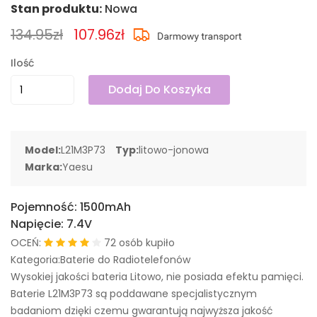
Stan produktu:
Nowa
134.95zł
107.96zł
Ilość
Dodaj Do Koszyka
Model:
L21M3P73
Typ:
litowo-jonowa
Marka:
Yaesu
Pojemność:
1500mAh
Napięcie:
7.4V
OCEŃ:
72 osób kupiło
Kategoria:Baterie do Radiotelefonów
Wysokiej jakości bateria Litowo, nie posiada efektu pamięci.
Baterie L21M3P73 są poddawane specjalistycznym
badaniom dzięki czemu gwarantują najwyższa jakość