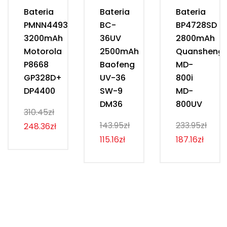
Bateria
Bateria
Bateria
PMNN4493D
BC-
BP4728SD
3200mAh
36UV
2800mAh
Motorola
2500mAh
Quansheng
P8668
Baofeng
MD-
GP328D+
UV-36
800i
DP4400
SW-9
MD-
DM36
800UV
310.45zł
143.95zł
233.95zł
248.36zł
115.16zł
187.16zł