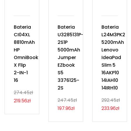
Bateria
Bateria
Bateria
CI04XL
U3285131P-
L24M3PK2
8810mAh
2S1P
5200mAh
HP
5000mAh
Lenovo
OmniBook
Jumper
IdeaPad
X Flip
EZbook
Slim 5
2-IN-1
S5
16AKP10
16
3376125-
14IAH10
2S
14IRH10
274.45zł
247.45zł
292.45zł
219.56zł
197.96zł
233.96zł