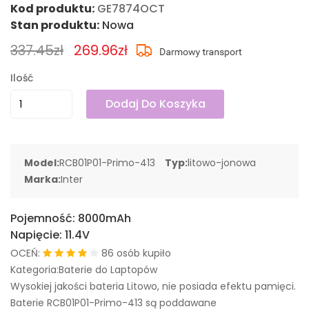
Kod produktu:
GE7874OCT
Stan produktu:
Nowa
337.45zł
269.96zł
Ilość
Dodaj Do Koszyka
Model:
RCB01P01-Primo-413
Typ:
litowo-jonowa
Marka:
Inter
Pojemność:
8000mAh
Napięcie:
11.4V
OCEŃ:
86 osób kupiło
Kategoria:Baterie do Laptopów
Wysokiej jakości bateria Litowo, nie posiada efektu pamięci.
Baterie RCB01P01-Primo-413 są poddawane