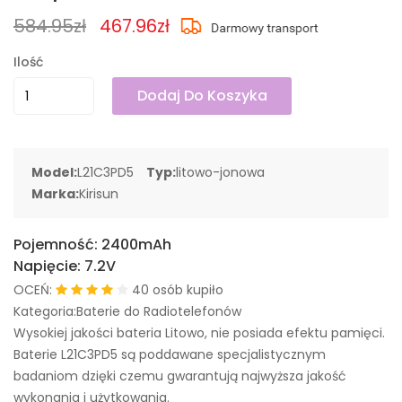
584.95zł
467.96zł
Ilość
Dodaj Do Koszyka
Model:
L21C3PD5
Typ:
litowo-jonowa
Marka:
Kirisun
Pojemność:
2400mAh
Napięcie:
7.2V
OCEŃ:
40 osób kupiło
Kategoria:Baterie do Radiotelefonów
Wysokiej jakości bateria Litowo, nie posiada efektu pamięci.
Baterie L21C3PD5 są poddawane specjalistycznym
badaniom dzięki czemu gwarantują najwyższa jakość
wykonania i użytkowania.