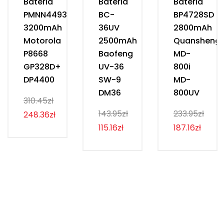
Bateria
Bateria
Bateria
PMNN4493D
BC-
BP4728SD
3200mAh
36UV
2800mAh
Motorola
2500mAh
Quansheng
P8668
Baofeng
MD-
GP328D+
UV-36
800i
DP4400
SW-9
MD-
DM36
800UV
310.45zł
143.95zł
233.95zł
248.36zł
115.16zł
187.16zł