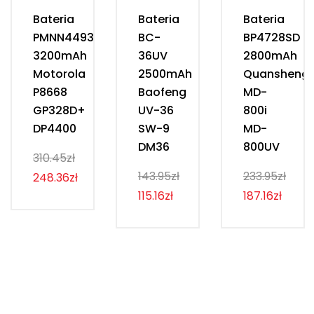
Bateria
Bateria
Bateria
PMNN4493D
BC-
BP4728SD
3200mAh
36UV
2800mAh
Motorola
2500mAh
Quansheng
P8668
Baofeng
MD-
GP328D+
UV-36
800i
DP4400
SW-9
MD-
DM36
800UV
310.45zł
143.95zł
233.95zł
248.36zł
115.16zł
187.16zł