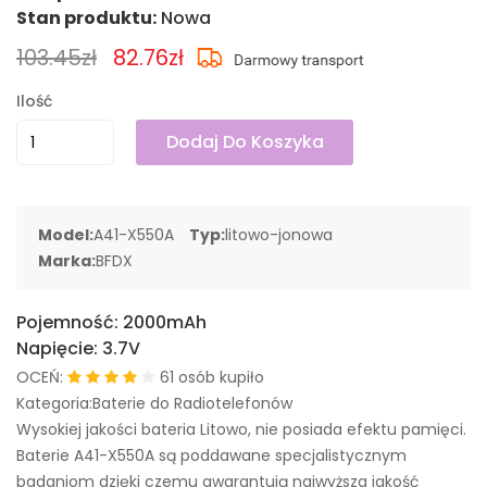
Stan produktu:
Nowa
103.45zł
82.76zł
Ilość
Dodaj Do Koszyka
Model:
A41-X550A
Typ:
litowo-jonowa
Marka:
BFDX
Pojemność:
2000mAh
Napięcie:
3.7V
OCEŃ:
61 osób kupiło
Kategoria:Baterie do Radiotelefonów
Wysokiej jakości bateria Litowo, nie posiada efektu pamięci.
Baterie A41-X550A są poddawane specjalistycznym
badaniom dzięki czemu gwarantują najwyższa jakość