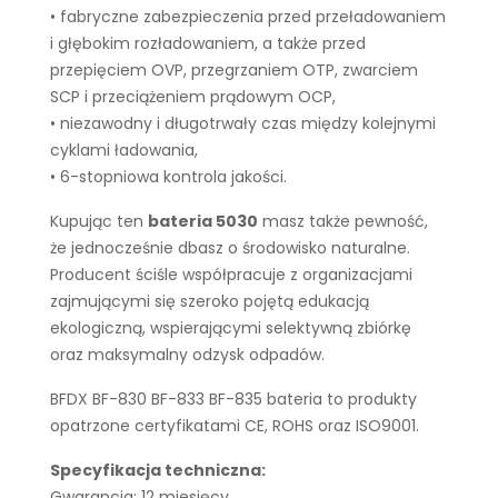
• fabryczne zabezpieczenia przed przeładowaniem
i głębokim rozładowaniem, a także przed
przepięciem OVP, przegrzaniem OTP, zwarciem
SCP i przeciążeniem prądowym OCP,
• niezawodny i długotrwały czas między kolejnymi
cyklami ładowania,
• 6-stopniowa kontrola jakości.
Kupując ten
bateria 5030
masz także pewność,
że jednocześnie dbasz o środowisko naturalne.
Producent ściśle współpracuje z organizacjami
zajmującymi się szeroko pojętą edukacją
ekologiczną, wspierającymi selektywną zbiórkę
oraz maksymalny odzysk odpadów.
BFDX BF-830 BF-833 BF-835 bateria to produkty
opatrzone certyfikatami CE, ROHS oraz ISO9001.
Specyfikacja techniczna:
Gwarancja: 12 miesięcy