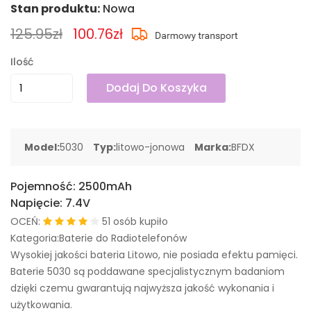
Stan produktu:
Nowa
125.95zł
100.76zł
Ilość
Dodaj Do Koszyka
Model:
5030
Typ:
litowo-jonowa
Marka:
BFDX
Pojemność:
2500mAh
Napięcie:
7.4V
OCEŃ:
51 osób kupiło
Kategoria:Baterie do Radiotelefonów
Wysokiej jakości bateria Litowo, nie posiada efektu pamięci.
Baterie 5030 są poddawane specjalistycznym badaniom
dzięki czemu gwarantują najwyższa jakość wykonania i
użytkowania.