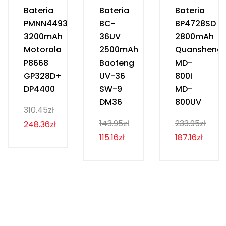
Bateria
Bateria
Bateria
PMNN4493D
BC-
BP4728SD
3200mAh
36UV
2800mAh
Motorola
2500mAh
Quansheng
P8668
Baofeng
MD-
GP328D+
UV-36
800i
DP4400
SW-9
MD-
DM36
800UV
310.45zł
143.95zł
233.95zł
248.36zł
115.16zł
187.16zł