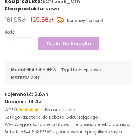
Kod produktu:
ECN12928_Oth
Stan produktu:
Nowa
161.95zł
129.56zł
Ilość
Dodaj Do Koszyka
Model:
HB466589EFW
Typ:
litowo-jonowa
Marka:
Xiaomi
Pojemność:
2.6Ah
Napięcie:
14.4V
OCEŃ:
55 osób kupiło
Kategoria:Baterie do Robota Odkurzającego
Wysokiej jakości bateria Litowo, nie posiada efektu pamięci.
Baterie HB466589EFW są poddawane specjalistycznym