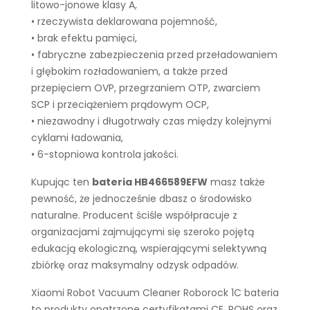
litowo-jonowe klasy A,
• rzeczywista deklarowana pojemność,
• brak efektu pamięci,
• fabryczne zabezpieczenia przed przeładowaniem
i głębokim rozładowaniem, a także przed
przepięciem OVP, przegrzaniem OTP, zwarciem
SCP i przeciążeniem prądowym OCP,
• niezawodny i długotrwały czas między kolejnymi
cyklami ładowania,
• 6-stopniowa kontrola jakości.
Kupując ten
bateria HB466589EFW
masz także
pewność, że jednocześnie dbasz o środowisko
naturalne. Producent ściśle współpracuje z
organizacjami zajmującymi się szeroko pojętą
edukacją ekologiczną, wspierającymi selektywną
zbiórkę oraz maksymalny odzysk odpadów.
Xiaomi Robot Vacuum Cleaner Roborock 1C bateria
to produkty opatrzone certyfikatami CE, ROHS oraz