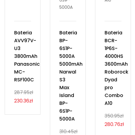
Bateria
Bateria
Bateria
AVV97V-
BP-
BCR-
U3
6S1P-
1P6S-
3800mAh
5000A
4000HS
Panasonic
5000mAh
3600mAh
MC-
Narwal
Roborock
RSF100C
S3
Dyad
Max
pro
287.95zł
Island
Combo
230.36zł
BP-
A10
6S1P-
350.95zł
5000A
280.76zł
310.45zł