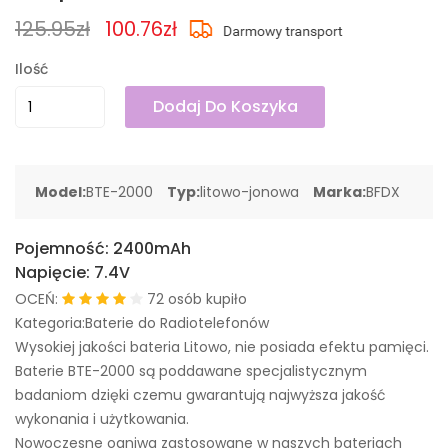
125.95zł
100.76zł
Ilość
Dodaj Do Koszyka
Model:
BTE-2000
Typ:
litowo-jonowa
Marka:
BFDX
Pojemność:
2400mAh
Napięcie:
7.4V
OCEŃ:
72 osób kupiło
Kategoria:Baterie do Radiotelefonów
Wysokiej jakości bateria Litowo, nie posiada efektu pamięci.
Baterie BTE-2000 są poddawane specjalistycznym
badaniom dzięki czemu gwarantują najwyższa jakość
wykonania i użytkowania.
Nowoczesne ogniwa zastosowane w naszych bateriach