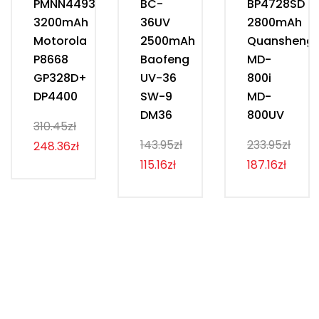
PMNN4493D
BC-
BP4728SD
3200mAh
36UV
2800mAh
Motorola
2500mAh
Quansheng
P8668
Baofeng
MD-
GP328D+
UV-36
800i
DP4400
SW-9
MD-
DM36
800UV
310.45zł
143.95zł
233.95zł
248.36zł
115.16zł
187.16zł