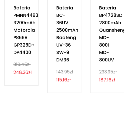
Bateria
Bateria
Bateria
PMNN4493D
BC-
BP4728SD
3200mAh
36UV
2800mAh
Motorola
2500mAh
Quansheng
P8668
Baofeng
MD-
GP328D+
UV-36
800i
DP4400
SW-9
MD-
DM36
800UV
310.45zł
143.95zł
233.95zł
248.36zł
115.16zł
187.16zł