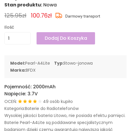
Stan produktu:
Nowa
125.95zł
100.76zł
Ilość
Dodaj Do Koszyka
Model:
Pearl-A4Lite
Typ:
litowo-jonowa
Marka:
BFDX
Pojemność:
2000mAh
Napięcie:
3.7V
OCEŃ:
49 osób kupiło
Kategoria:Baterie do Radiotelefonów
Wysokiej jakości bateria Litowo, nie posiada efektu pamięci.
Baterie Pearl-A4Lite są poddawane specjalistycznym
badaniom dzięki czemu gwarantują najwyższa jakość