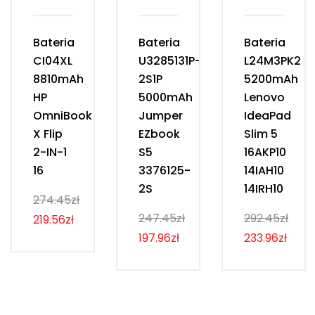
Bateria
Bateria
Bateria
CI04XL
U3285131P-
L24M3PK2
8810mAh
2S1P
5200mAh
HP
5000mAh
Lenovo
OmniBook
Jumper
IdeaPad
X Flip
EZbook
Slim 5
2-IN-1
S5
16AKP10
16
3376125-
14IAH10
2S
14IRH10
274.45zł
247.45zł
292.45zł
219.56zł
197.96zł
233.96zł