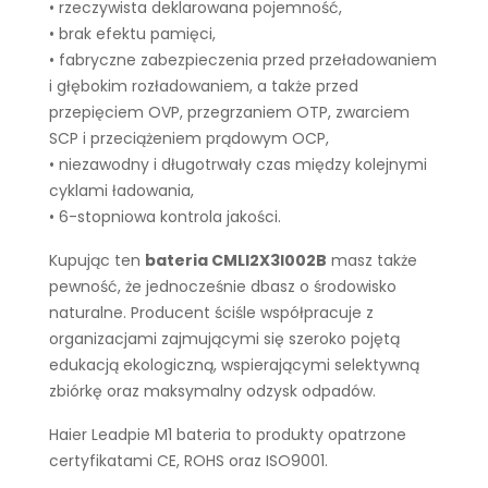
• rzeczywista deklarowana pojemność,
• brak efektu pamięci,
• fabryczne zabezpieczenia przed przeładowaniem
i głębokim rozładowaniem, a także przed
przepięciem OVP, przegrzaniem OTP, zwarciem
SCP i przeciążeniem prądowym OCP,
• niezawodny i długotrwały czas między kolejnymi
cyklami ładowania,
• 6-stopniowa kontrola jakości.
Kupując ten
bateria CMLI2X3I002B
masz także
pewność, że jednocześnie dbasz o środowisko
naturalne. Producent ściśle współpracuje z
organizacjami zajmującymi się szeroko pojętą
edukacją ekologiczną, wspierającymi selektywną
zbiórkę oraz maksymalny odzysk odpadów.
Haier Leadpie M1 bateria to produkty opatrzone
certyfikatami CE, ROHS oraz ISO9001.