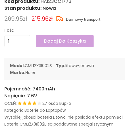
Kod produktu:
HAI23OC1773
Stan produktu:
Nowa
269.95zł
215.96zł
Ilość
Dodaj Do Koszyka
Model:
CMLI2X3I002B
Typ:
litowo-jonowa
Marka:
Haier
Pojemność:
7400mAh
Napięcie:
7.6V
OCEŃ:
27 osób kupiło
Kategoria:Baterie do Laptopów
Wysokiej jakości bateria Litowo, nie posiada efektu pamięci.
Baterie CMLI2X3I002B są poddawane specjalistycznym