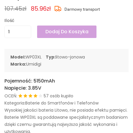
107.45zł
85.96zł
Ilość
Dodaj Do Koszyka
Model:
WP03XL
Typ:
litowo-jonowa
Marka:
Umidigi
Pojemność:
5150mAh
Napięcie:
3.85V
OCEŃ:
57 osób kupiło
Kategoria:Baterie do Smartfonów i Telefonów
Wysokiej jakości bateria Litowo, nie posiada efektu pamięci.
Baterie WP03XL są poddawane specjalistycznym badaniom
dzięki czemu gwarantują najwyższa jakość wykonania i
użytkowania.