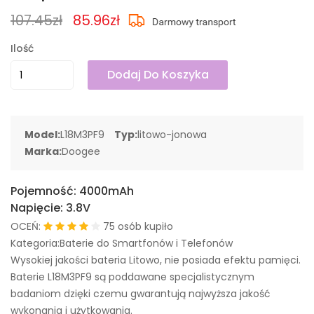
107.45zł
85.96zł
Ilość
Dodaj Do Koszyka
Model:
L18M3PF9
Typ:
litowo-jonowa
Marka:
Doogee
Pojemność:
4000mAh
Napięcie:
3.8V
OCEŃ:
75 osób kupiło
Kategoria:Baterie do Smartfonów i Telefonów
Wysokiej jakości bateria Litowo, nie posiada efektu pamięci.
Baterie L18M3PF9 są poddawane specjalistycznym
badaniom dzięki czemu gwarantują najwyższa jakość
wykonania i użytkowania.