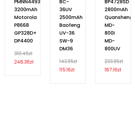
PMNN4493D
BC-
BP4728SD
3200mAh
36UV
2800mAh
Motorola
2500mAh
Quansheng
P8668
Baofeng
MD-
GP328D+
UV-36
800i
DP4400
SW-9
MD-
DM36
800UV
310.45zł
143.95zł
233.95zł
248.36zł
115.16zł
187.16zł