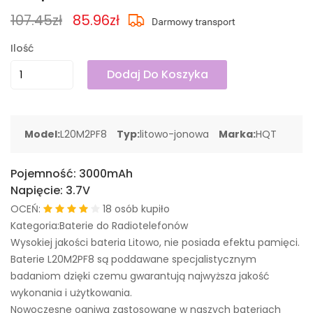
107.45zł
85.96zł
Ilość
Dodaj Do Koszyka
Model:
L20M2PF8
Typ:
litowo-jonowa
Marka:
HQT
Pojemność:
3000mAh
Napięcie:
3.7V
OCEŃ:
18 osób kupiło
Kategoria:Baterie do Radiotelefonów
Wysokiej jakości bateria Litowo, nie posiada efektu pamięci.
Baterie L20M2PF8 są poddawane specjalistycznym
badaniom dzięki czemu gwarantują najwyższa jakość
wykonania i użytkowania.
Nowoczesne ogniwa zastosowane w naszych bateriach