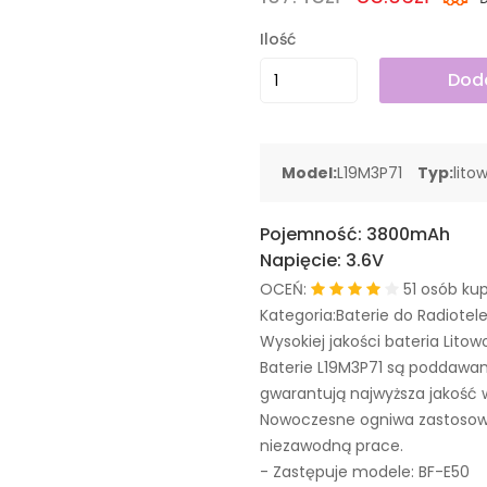
Ilość
Doda
Model:
L19M3P71
Typ:
lito
Pojemność:
3800mAh
Napięcie:
3.6V
OCEŃ:
51 osób kup
Kategoria:Baterie do Radiote
Wysokiej jakości bateria Litow
Baterie L19M3P71 są poddawa
gwarantują najwyższa jakość 
Nowoczesne ogniwa zastosowa
niezawodną prace.
- Zastępuje modele:
BF-E50