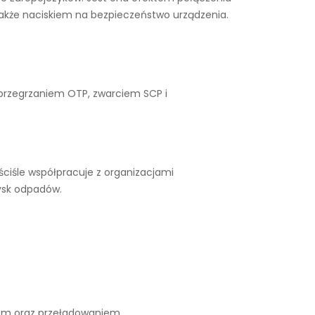
także naciskiem na bezpieczeństwo urządzenia.
 przegrzaniem OTP, zwarciem SCP i
ciśle współpracuje z organizacjami
ysk odpadów.
iem oraz przeładowaniem