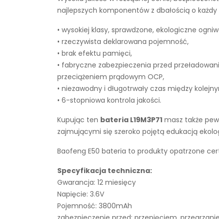
najlepszych komponentów z dbałością o każdy e
• wysokiej klasy, sprawdzone, ekologiczne ogniw
• rzeczywista deklarowana pojemność,
• brak efektu pamięci,
• fabryczne zabezpieczenia przed przeładowan
przeciążeniem prądowym OCP,
• niezawodny i długotrwały czas między kolejn
• 6-stopniowa kontrola jakości.
Kupując ten
bateria L19M3P71
masz także pewn
zajmującymi się szeroko pojętą edukacją ekol
Baofeng E50 bateria to produkty opatrzone cer
Specyfikacja techniczna:
Gwarancja: 12 miesięcy
Napięcie: 3.6V
Pojemność: 3800mAh
zabezpieczenie przed: przepięciem, przegrza