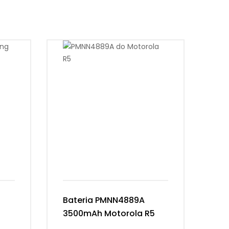
Bateria PMNN4889A
Ba
3500mAh Motorola R5
Ke