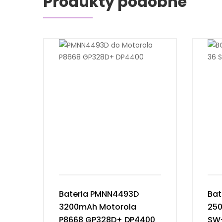
Produkty podobne
Bateria PMNN4493D
Bat
3200mAh Motorola
25
P8668 GP328D+ DP4400
SW