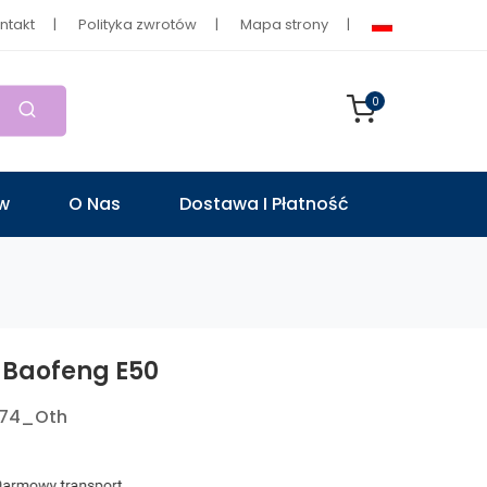
ntakt
Polityka zwrotów
Mapa strony
0
ów
O Nas
Dostawa I Płatność
 Baofeng E50
174_Oth