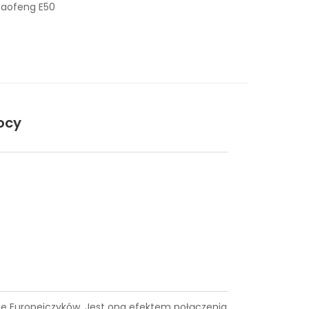
Baofeng E50
ocy
iące Europejczyków. Jest ona efektem połączenia