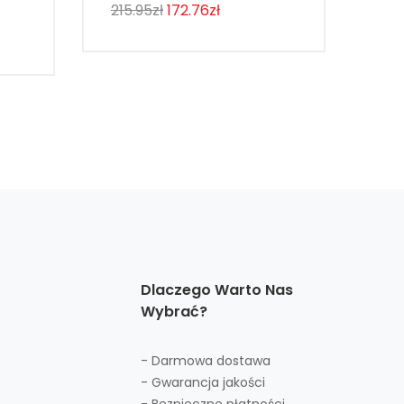
215.95zł
172.76zł
143
Dlaczego Warto Nas
Wybrać?
- Darmowa dostawa
- Gwarancja jakości