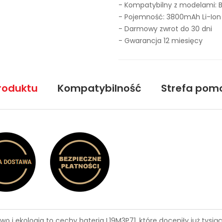
- Kompatybilny z modelami: 
- Pojemność: 3800mAh Li-Ion
- Darmowy zwrot do 30 dni
- Gwarancja 12 miesięcy
roduktu
Kompatybilność
Strefa pom
wo i ekologia to cechy
bateria L19M3P71
, które doceniły już tys