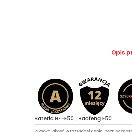
Opis p
Bateria BF-E50 | Baofeng E50
Wysoka jakość w rozsądnej cenie, bezpieczeńst