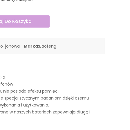
j Do Koszyka
wo-jonowa
Marka:
Baofeng
iło
lefonów
o, nie posiada efektu pamięci.
ne specjalistycznym badaniom dzięki czemu
wykonania i użytkowania.
ne w naszych bateriach zapewniają długą i