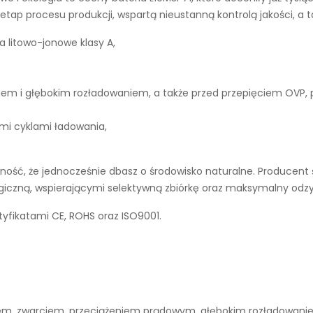
tap procesu produkcji, wspartą nieustanną kontrolą jakości, a 
a litowo-jonowe klasy A,
iem i głębokim rozładowaniem, a także przed przepięciem OVP,
ymi cyklami ładowania,
ość, że jednocześnie dbasz o środowisko naturalne. Producent ś
ogiczną, wspierającymi selektywną zbiórkę oraz maksymalny odz
tyfikatami CE, ROHS oraz ISO9001.
niem, zwarciem, przeciążeniem prądowym, głębokim rozładowan