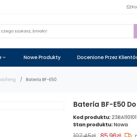
!
Ko
e
Nowe Produkty
Docenione Przez Klient
Baofeng
Bateria BF-E50
Bateria BF-E50 Do
Kod produktu:
23BA11010
Stan produktu:
Nowa
107.45zł
85.96zł