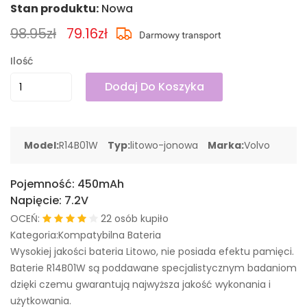
Stan produktu:
Nowa
98.95zł
79.16zł
Ilość
Dodaj Do Koszyka
Model:
R14B01W
Typ:
litowo-jonowa
Marka:
Volvo
Pojemność:
450mAh
Napięcie:
7.2V
OCEŃ:
22 osób kupiło
Kategoria:Kompatybilna Bateria
Wysokiej jakości bateria Litowo, nie posiada efektu pamięci.
Baterie R14B01W są poddawane specjalistycznym badaniom
dzięki czemu gwarantują najwyższa jakość wykonania i
użytkowania.