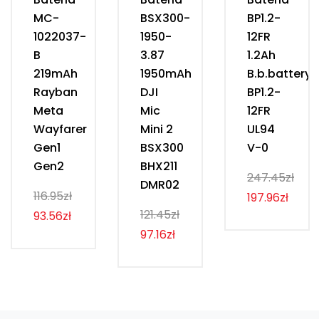
MC-
BSX300-
BP1.2-
1022037-
1950-
12FR
B
3.87
1.2Ah
219mAh
1950mAh
B.b.battery
Rayban
DJI
BP1.2-
Meta
Mic
12FR
Wayfarer
Mini 2
UL94
Gen1
BSX300
V-0
Gen2
BHX211
247.45zł
DMR02
116.95zł
197.96zł
121.45zł
93.56zł
97.16zł