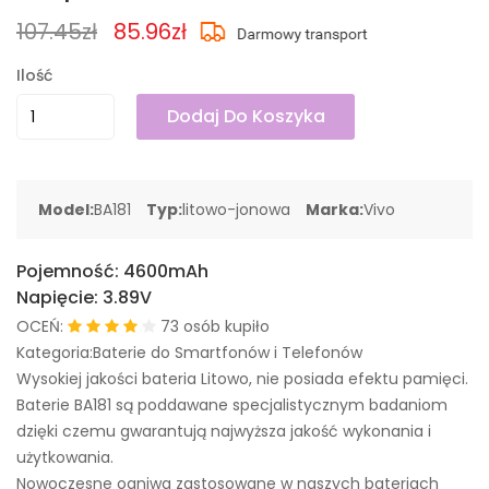
107.45zł
85.96zł
Ilość
Dodaj Do Koszyka
Model:
BA181
Typ:
litowo-jonowa
Marka:
Vivo
Pojemność:
4600mAh
Napięcie:
3.89V
OCEŃ:
73 osób kupiło
Kategoria:Baterie do Smartfonów i Telefonów
Wysokiej jakości bateria Litowo, nie posiada efektu pamięci.
Baterie BA181 są poddawane specjalistycznym badaniom
dzięki czemu gwarantują najwyższa jakość wykonania i
użytkowania.
Nowoczesne ogniwa zastosowane w naszych bateriach