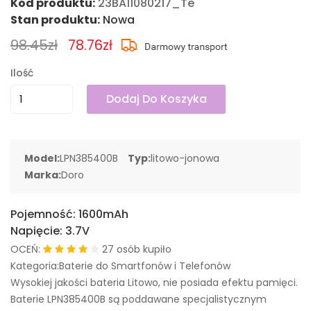
Kod produktu:
23BA11080217_Te
Stan produktu:
Nowa
98.45zł
78.76zł
Ilość
Dodaj Do Koszyka
Model:
LPN385400B
Typ:
litowo-jonowa
Marka:
Doro
Pojemność:
1600mAh
Napięcie:
3.7V
OCEŃ:
27 osób kupiło
Kategoria:Baterie do Smartfonów i Telefonów
Wysokiej jakości bateria Litowo, nie posiada efektu pamięci.
Baterie LPN385400B są poddawane specjalistycznym